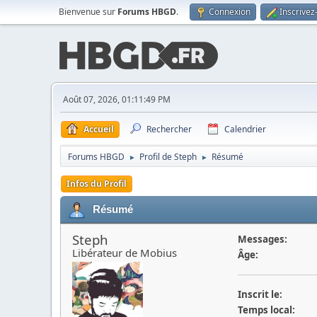
Bienvenue sur
Forums HBGD
.
Connexion
Inscrivez
Août 07, 2026, 01:11:49 PM
Accueil
Rechercher
Calendrier
Forums HBGD
Profil de Steph
Résumé
►
►
Infos du Profil
Résumé
Steph
Messages:
Libérateur de Mobius
Âge:
Inscrit le:
Temps local: