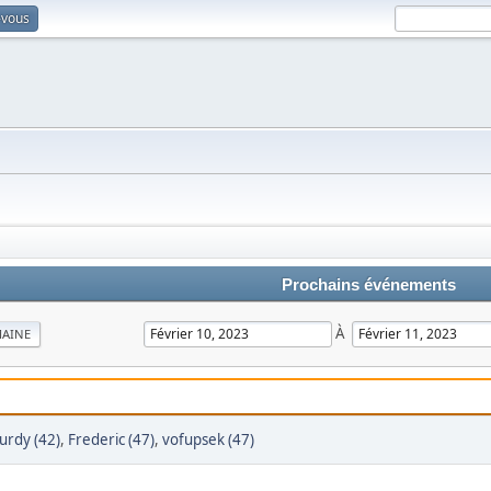
-vous
Prochains événements
À
MAINE
urdy (42)
,
Frederic (47)
,
vofupsek (47)