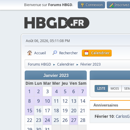
Bienvenue sur
Forums HBGD
.
Connexion
Inscrivez
Août 06, 2026, 05:11:08 PM
Accueil
Rechercher
Calendrier
Forums HBGD
Calendrier
Février 2023
►
►
Janvier 2023
Dim
Lun
Mar
Mer
Jeu
Ven
Sam
LISTE
MOIS
SE
1
2
3
4
5
6
7
8
9
10
11
12
13
14
Anniversaires
15
16
17
18
19
20
21
Février 10
:
CarlosG
22
23
24
25
26
27
28
29
30
31