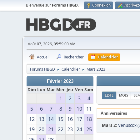
Bienvenue sur
Forums HBGD
.
Connexion
Inscrivez
Août 07, 2026, 05:59:00 AM
Accueil
Rechercher
Calendrier
Forums HBGD
Calendrier
Mars 2023
►
►
Février 2023
Dim
Lun
Mar
Mer
Jeu
Ven
Sam
LISTE
MOIS
SE
1
2
3
4
5
6
7
8
9
10
11
Anniversaires
12
13
14
15
16
17
18
Mars 2
:
Venuscox (
19
20
21
22
23
24
25
26
27
28