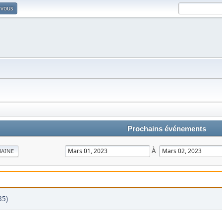
-vous
Prochains événements
À
MAINE
35)