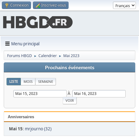
Connexion
Inscrivez-vous
Menu principal
Forums HBGD
Calendrier
Mai 2023
►
►
Prochains événements
LISTE
MOIS
SEMAINE
À
Anniversaires
Mai 15
:
mrjourno (32)