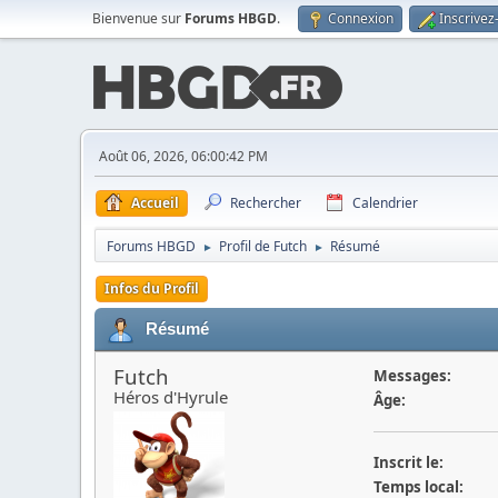
Bienvenue sur
Forums HBGD
.
Connexion
Inscrivez
Août 06, 2026, 06:00:42 PM
Accueil
Rechercher
Calendrier
Forums HBGD
Profil de Futch
Résumé
►
►
Infos du Profil
Résumé
Futch
Messages:
Héros d'Hyrule
Âge:
Inscrit le:
Temps local: