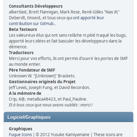
Consultants Développeurs
albertlast, Brett Flannigan, Mark Rose, René-Gilles "Nao 尚"
Deberdt, tinoest, et tous ceux qui
ont apporté leur
contribution sur GitHub
..
Beta Testeurs
Les valeureux élus qui ont sans relâche ni pitié traqué les bugs,
apporté leurs idées et fait basculer les développeurs dans la
démence.
Traducteurs
Merci pour vos efforts, ils ont permis d'ouvrir les portes de SMF
au monde entier.
Père Fondateur de SMF
Unknown W. "[Unknown]" Brackets.
Gestionnaires originels du Projet
Jeff Lewis, Joseph Fung, et David Recordon.
A la mémoire de
Crip, K@, metallica48423, et Paul_Pauline.
Et à tous ceux que nous avons oubliés : merci !
Logiciel/Graphiques
Graphiques
Fugue Icons
| © 2012 Yusuke Kamiyamane | These icons are