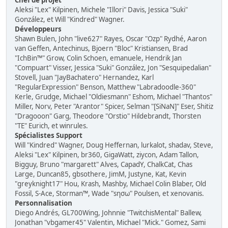
Chef de projet
Aleksi "Lex" Kilpinen, Michele "Illori" Davis, Jessica "Suki"
González, et Will "Kindred" Wagner.
Développeurs
Shawn Bulen, John "live627" Rayes, Oscar "Ozp" Rydhé, Aaron
van Geffen, Antechinus, Bjoern "Bloc" Kristiansen, Brad
"IchBin™" Grow, Colin Schoen, emanuele, Hendrik Jan
"Compuart" Visser, Jessica "Suki" González, Jon "Sesquipedalian"
Stovell, Juan "JayBachatero" Hernandez, Karl
"RegularExpression" Benson, Matthew "Labradoodle-360"
Kerle, Grudge, Michael "Oldiesmann" Eshom, Michael "Thantos"
Miller, Norv, Peter "Arantor" Spicer, Selman "[SiNaN]" Eser, Shitiz
"Dragooon" Garg, Theodore "Orstio" Hildebrandt, Thorsten
"TE" Eurich, et winrules.
Spécialistes Support
Will "Kindred" Wagner, Doug Heffernan, lurkalot, shadav, Steve,
Aleksi "Lex" Kilpinen, br360, GigaWatt, ziycon, Adam Tallon,
Bigguy, Bruno "margarett" Alves, CapadY, ChalkCat, Chas
Large, Duncan85, gbsothere, JimM, Justyne, Kat, Kevin
"greyknight17" Hou, Krash, Mashby, Michael Colin Blaber, Old
Fossil, S-Ace, Storman™, Wade "sησω" Poulsen, et xenovanis.
Personnalisation
Diego Andrés, GL700Wing, Johnnie "TwitchisMental" Ballew,
Jonathan "vbgamer45" Valentin, Michael "Mick." Gomez, Sami