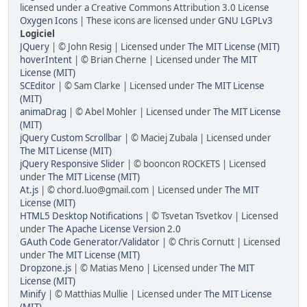
licensed under a Creative Commons Attribution 3.0 License
Oxygen Icons
| These icons are licensed under
GNU LGPLv3
Logiciel
JQuery
| © John Resig | Licensed under
The MIT License (MIT)
hoverIntent
| © Brian Cherne | Licensed under
The MIT
License (MIT)
SCEditor
| © Sam Clarke | Licensed under
The MIT License
(MIT)
animaDrag
| © Abel Mohler | Licensed under
The MIT License
(MIT)
jQuery Custom Scrollbar
| © Maciej Zubala | Licensed under
The MIT License (MIT)
jQuery Responsive Slider
| © booncon ROCKETS | Licensed
under
The MIT License (MIT)
At.js
| © chord.luo@gmail.com | Licensed under
The MIT
License (MIT)
HTML5 Desktop Notifications
| © Tsvetan Tsvetkov | Licensed
under
The Apache License Version 2.0
GAuth Code Generator/Validator
| © Chris Cornutt | Licensed
under
The MIT License (MIT)
Dropzone.js
| © Matias Meno | Licensed under
The MIT
License (MIT)
Minify
| © Matthias Mullie | Licensed under
The MIT License