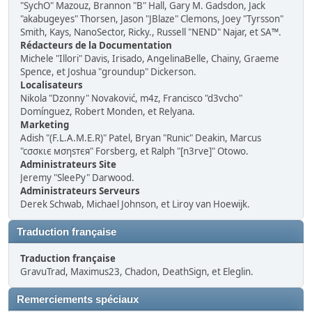
"SychO" Mazouz, Brannon "B" Hall, Gary M. Gadsdon, Jack
"akabugeyes" Thorsen, Jason "JBlaze" Clemons, Joey "Tyrsson"
Smith, Kays, NanoSector, Ricky., Russell "NEND" Najar, et SA™.
Rédacteurs de la Documentation
Michele "Illori" Davis, Irisado, AngelinaBelle, Chainy, Graeme
Spence, et Joshua "groundup" Dickerson.
Localisateurs
Nikola "Dzonny" Novaković, m4z, Francisco "d3vcho"
Domínguez, Robert Monden, et Relyana.
Marketing
Adish "(F.L.A.M.E.R)" Patel, Bryan "Runic" Deakin, Marcus
"cσσкιє мσηѕтєя" Forsberg, et Ralph "[n3rve]" Otowo.
Administrateurs Site
Jeremy "SleePy" Darwood.
Administrateurs Serveurs
Derek Schwab, Michael Johnson, et Liroy van Hoewijk.
Traduction française
Traduction française
GravuTrad, Maximus23, Chadon, DeathSign, et Eleglin.
Remerciements spéciaux