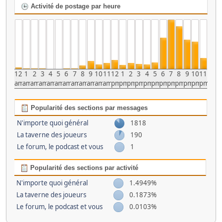
Activité de postage par heure
12
1
2
3
4
5
6
7
8
9
10
11
12
1
2
3
4
5
6
7
8
9
10
11
am
am
am
am
am
am
am
am
am
am
am
am
pm
pm
pm
pm
pm
pm
pm
pm
pm
pm
pm
pm
Popularité des sections par messages
N'importe quoi général
1818
La taverne des joueurs
190
Le forum, le podcast et vous
1
Popularité des sections par activité
N'importe quoi général
1.4949%
La taverne des joueurs
0.1873%
Le forum, le podcast et vous
0.0103%