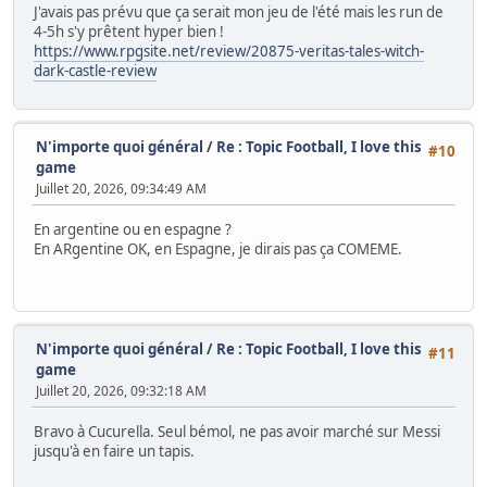
J'avais pas prévu que ça serait mon jeu de l'été mais les run de
4-5h s'y prêtent hyper bien !
https://www.rpgsite.net/review/20875-veritas-tales-witch-
dark-castle-review
N'importe quoi général
/
Re : Topic Football, I love this
#10
game
Juillet 20, 2026, 09:34:49 AM
En argentine ou en espagne ?
En ARgentine OK, en Espagne, je dirais pas ça COMEME.
N'importe quoi général
/
Re : Topic Football, I love this
#11
game
Juillet 20, 2026, 09:32:18 AM
Bravo à Cucurella. Seul bémol, ne pas avoir marché sur Messi
jusqu'à en faire un tapis.