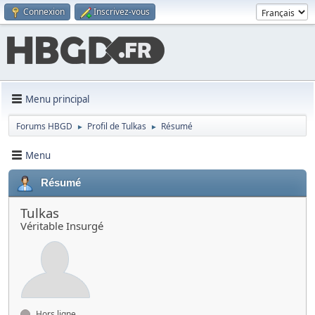
Connexion
Inscrivez-vous
Menu principal
Forums HBGD
Profil de Tulkas
Résumé
►
►
Menu
Résumé
Tulkas
Véritable Insurgé
Hors ligne