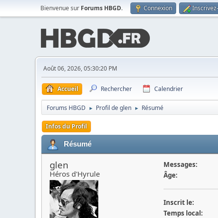
Bienvenue sur
Forums HBGD
.
Connexion
Inscrivez
Août 06, 2026, 05:30:20 PM
Accueil
Rechercher
Calendrier
Forums HBGD
Profil de glen
Résumé
►
►
Infos du Profil
Résumé
glen
Messages:
Héros d'Hyrule
Âge:
Inscrit le:
Temps local: