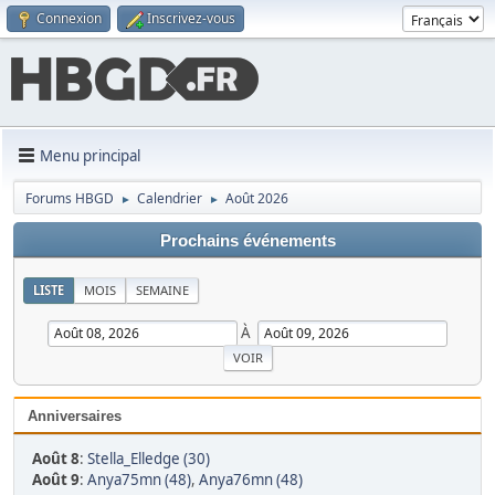
Connexion
Inscrivez-vous
Menu principal
Forums HBGD
Calendrier
Août 2026
►
►
Prochains événements
LISTE
MOIS
SEMAINE
À
Anniversaires
Août 8
:
Stella_Elledge (30)
Août 9
:
Anya75mn (48)
,
Anya76mn (48)