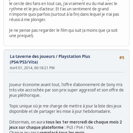
le cercle des fans en tout cas, j'ai vraiment eu du mal avec le
rythme et le jeu d'acteur. Et t'as un sentiment de grand
n'importe quoi parfois (surtout à la fin) dans lequel je n'ai pas
réussi à me plonger.
Je ne pense pas regarder le film qui suit (a moins que ça soit
une prequel).
La taverne des joueurs
/
Playstation Plus
#5
(PS4/PS3/Vita)
Avril 01, 2014, 06:18:21 PM
Joueur économe avant tout, l'offre d'abonnement de Sony m'a
très vite accrochée par son prix super aggressif et son offre de
jeux pléthorique.
Topic unique où je me charge de mettre à jour la liste des jeux
disponible et de partager les mise à jour hebdomadaire.
Désormais, on aura
tous les 1er mercredi de chaque mois 2
jeux sur chaque plateforme
: Ps3 / Ps4 / Vita.
Chaque jeu sera
remplacé tous les mois
.