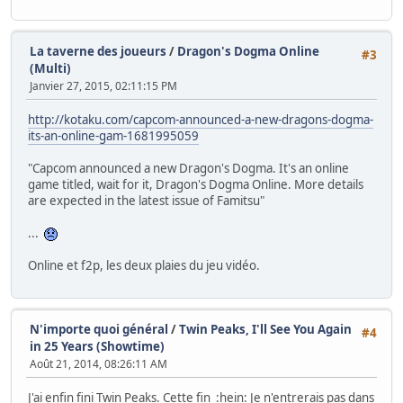
La taverne des joueurs
/
Dragon's Dogma Online
#3
(Multi)
Janvier 27, 2015, 02:11:15 PM
http://kotaku.com/capcom-announced-a-new-dragons-dogma-
its-an-online-gam-1681995059
"Capcom announced a new Dragon's Dogma. It's an online
game titled, wait for it, Dragon's Dogma Online. More details
are expected in the latest issue of Famitsu"
...
Online et f2p, les deux plaies du jeu vidéo.
N'importe quoi général
/
Twin Peaks, I'll See You Again
#4
in 25 Years (Showtime)
Août 21, 2014, 08:26:11 AM
J'ai enfin fini Twin Peaks. Cette fin :hein: Je n'entrerais pas dans