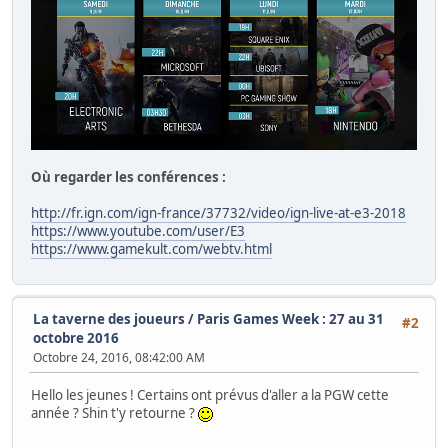
Où regarder les conférences :
http://fr.ign.com/ign-france/37732/video/ign-live-at-e3-2018
https://www.youtube.com/user/E3
https://www.gamekult.com/webtv.html
La taverne des joueurs
/
Paris Games Week : 27 au 31
#2
octobre 2016
Octobre 24, 2016, 08:42:00 AM
Hello les jeunes ! Certains ont prévus d'aller a la PGW cette
année ? Shin t'y retourne ?