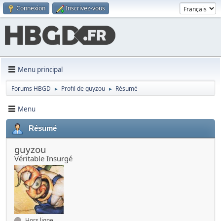
Connexion
Inscrivez-vous
Menu principal
Forums HBGD
Profil de guyzou
Résumé
►
►
Menu
Résumé
guyzou
Véritable Insurgé
Hors ligne