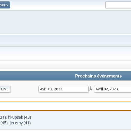
-vous
Prochains événements
À
MAINE
(31)
,
hkupsek (43)
 (45)
,
Jeremy (41)