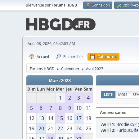
Bienvenue sur
Forums HBGD
.
Connexion
Inscrivez
Août 08, 2026, 05:42:03 AM
Accueil
Rechercher
Calendrier
Forums HBGD
Calendrier
Avril 2023
►
►
Mars 2023
Dim
Lun
Mar
Mer
Jeu
Ven
Sam
LISTE
MOIS
SE
1
2
3
4
5
6
7
8
9
10
11
Anniversaires
12
13
14
15
16
17
18
Avril 1
:
Brodie852 
19
20
21
22
23
24
25
Avril 2
:
FuriousDife
26
27
28
29
30
31