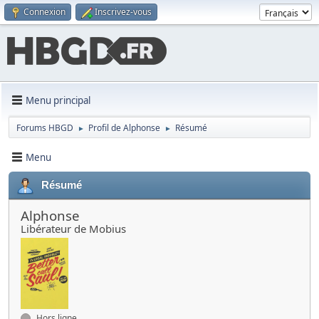
Connexion
Inscrivez-vous
Menu principal
Forums HBGD
Profil de Alphonse
Résumé
►
►
Menu
Résumé
Alphonse
Libérateur de Mobius
Hors ligne