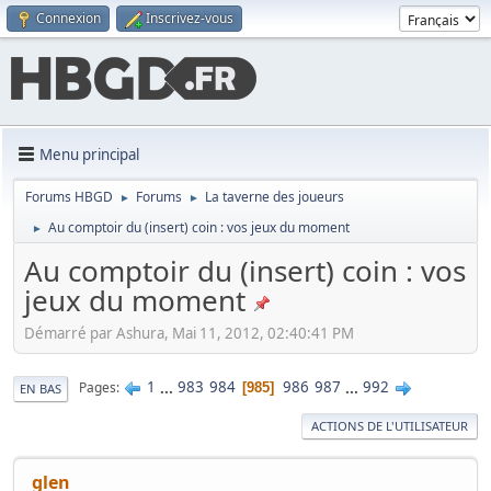
Connexion
Inscrivez-vous
Menu principal
Forums HBGD
Forums
La taverne des joueurs
►
►
Au comptoir du (insert) coin : vos jeux du moment
►
Au comptoir du (insert) coin : vos
jeux du moment
Démarré par Ashura, Mai 11, 2012, 02:40:41 PM
1
...
983
984
986
987
...
992
Pages
985
EN BAS
ACTIONS DE L'UTILISATEUR
glen