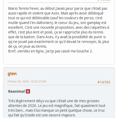
Mario Tennis Fever, au début j'avais peur parce que c'était pas
aussi rapide et violent que Aces. Mais après avoir débloqué
tout ce qui est déblocable (sauf les couleurs de perso, c'est
inutile quand t'es daltonien), le coeur du jeu, son gamplay est
excellent. C'est une nouvelle proposition, avec des raquettes à
effet, c'est plus lent et posé, ça se rapproche plus du tennis
que de la baston. Dans Aces, il y avait la possibilité de punir si
qq ne jouait pas exactement ce qu'il devait te renvoyer, là, plus
de ça, on joue au tennis.
Bref, viendez en ligne, j'ai tjs pas cassé ma Souiche 2.
glen
Février 26, 2026, 12:02:23 AM
#14765
Reanimal
Très légèrement déçu vu que c'était une de mes grosses
attentes de 2026. Le jeu est magnifique, fait quasiment tout
très bien.. mais il lui manque un petit quelque chose, ce truc
qui fait qu'Inside est une oeuvre majeure.