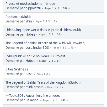
Presse et médias ludo-numérique
Démarré par
pippoletsu
1
2
3
...
104
Pages
Rocksmith (Multi)
Démarré par
Shin
1
2
3
...
9
Pages
Elden Ring, open world dans le jardin d'Elden (Multi)
Démarré par
Hobes
1
2
3
...
24
Pages
The Legend of Zelda : Breath of the Wild (Wii U/Switch)
Démarré par
LordSinclair3DS
1
2
3
...
43
Pages
Cyberpunk 2077 : le nouveau CD Projekt
Démarré par
Hobes
1
2
3
...
9
Pages
Cities Skylines 2
Démarré par
nash
1
2
Pages
The Legend of Zelda: Tears of the Kingdom (Switch)
Démarré par
minikenshin
1
2
3
Pages
— Topic 3DS : Aucun lien, fille unique.
Démarré par
Bakappoi
1
2
3
...
246
Pages