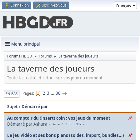
Connexion
Inscrivez-vous
Menu principal
Forums HBGD
Forums
La taverne des joueurs
►
►
La taverne des joueurs
Toute l'actualité et retour sur vos jeux du moment
2
3
...
38
Pages
1
EN BAS
Sujet
/
Démarré par
Au comptoir du (insert) coin : vos jeux du moment
Démarré par Ashura
1
2
3
...
992
Pages
Le jeu vidéo et ses bons plans (soldes, import, bundles...)