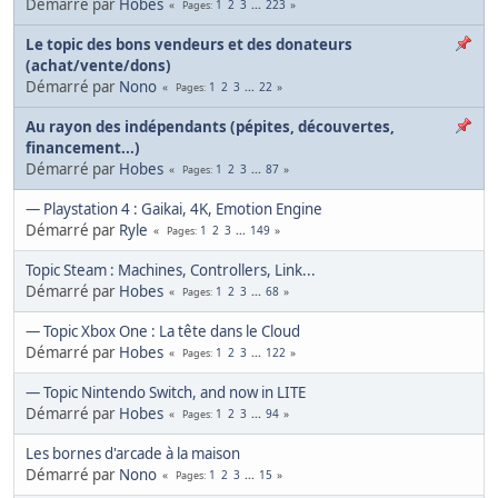
Démarré par
Hobes
1
2
3
...
223
Pages
Le topic des bons vendeurs et des donateurs
(achat/vente/dons)
Démarré par
Nono
1
2
3
...
22
Pages
Au rayon des indépendants (pépites, découvertes,
financement...)
Démarré par
Hobes
1
2
3
...
87
Pages
— Playstation 4 : Gaikai, 4K, Emotion Engine
Démarré par
Ryle
1
2
3
...
149
Pages
Topic Steam : Machines, Controllers, Link...
Démarré par
Hobes
1
2
3
...
68
Pages
— Topic Xbox One : La tête dans le Cloud
Démarré par
Hobes
1
2
3
...
122
Pages
— Topic Nintendo Switch, and now in LITE
Démarré par
Hobes
1
2
3
...
94
Pages
Les bornes d'arcade à la maison
Démarré par
Nono
1
2
3
...
15
Pages