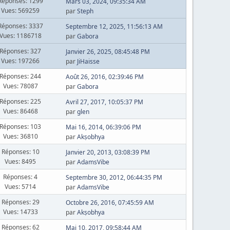
Réponses: 1299
Mars 03, 2024, 09:35:34 AM
Vues: 569259
par
Steph
Réponses: 3337
Septembre 12, 2025, 11:56:13 AM
Vues: 1186718
par
Gabora
Réponses: 327
Janvier 26, 2025, 08:45:48 PM
Vues: 197266
par
JiHaisse
Réponses: 244
Août 26, 2016, 02:39:46 PM
Vues: 78087
par
Gabora
Réponses: 225
Avril 27, 2017, 10:05:37 PM
Vues: 86468
par
glen
Réponses: 103
Mai 16, 2014, 06:39:06 PM
Vues: 36810
par
Akṣobhya
Réponses: 10
Janvier 20, 2013, 03:08:39 PM
Vues: 8495
par
AdamsVibe
Réponses: 4
Septembre 30, 2012, 06:44:35 PM
Vues: 5714
par
AdamsVibe
Réponses: 29
Octobre 26, 2016, 07:45:59 AM
Vues: 14733
par
Akṣobhya
Réponses: 62
Mai 10, 2017, 09:58:44 AM