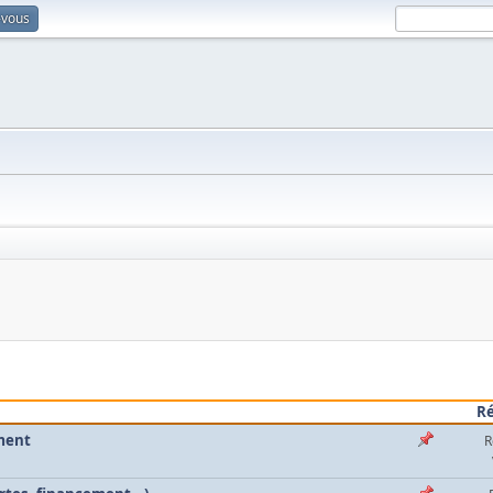
-vous
R
oment
R