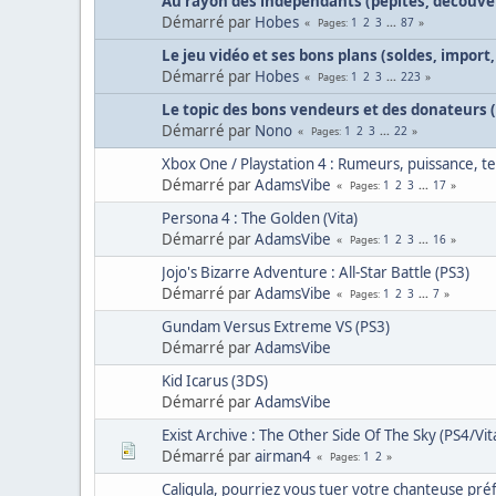
Au rayon des indépendants (pépites, découver
Démarré par
Hobes
1
2
3
...
87
Pages
Le jeu vidéo et ses bons plans (soldes, import,
Démarré par
Hobes
1
2
3
...
223
Pages
Le topic des bons vendeurs et des donateurs
Démarré par
Nono
1
2
3
...
22
Pages
Xbox One / Playstation 4 : Rumeurs, puissance, te
Démarré par
AdamsVibe
1
2
3
...
17
Pages
Persona 4 : The Golden (Vita)
Démarré par
AdamsVibe
1
2
3
...
16
Pages
Jojo's Bizarre Adventure : All-Star Battle (PS3)
Démarré par
AdamsVibe
1
2
3
...
7
Pages
Gundam Versus Extreme VS (PS3)
Démarré par
AdamsVibe
Kid Icarus (3DS)
Démarré par
AdamsVibe
Exist Archive : The Other Side Of The Sky (PS4/Vit
Démarré par
airman4
1
2
Pages
Caligula, pourriez vous tuer votre chanteuse préf