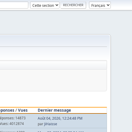
éponses
/
Vues
Dernier message
éponses: 14873
Août 04, 2026, 12:24:48 PM
Vues: 4012874
par
JiHaisse