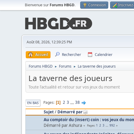
Bienvenue sur
Forums HBGD
.
Connexion
Inscrivez
Août 08, 2026, 12:39:25 PM
Accueil
Rechercher
Calendrier
Forums HBGD
Forums
La taverne des joueurs
►
►
La taverne des joueurs
Toute l'actualité et retour sur vos jeux du moment
2
3
...
38
Pages
1
EN BAS
Sujet
/
Démarré par
Au comptoir du (insert) coin : vos jeux du m
Démarré par Ashura
1
2
3
...
992
Pages