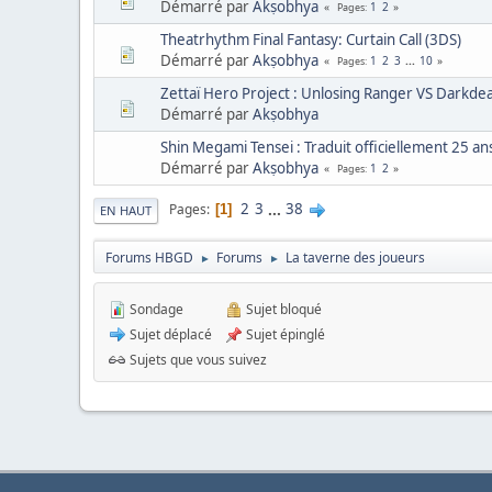
Démarré par
Akṣobhya
1
2
Pages
Theatrhythm Final Fantasy: Curtain Call (3DS)
Démarré par
Akṣobhya
1
2
3
...
10
Pages
Zettaï Hero Project : Unlosing Ranger VS Darkdea
Démarré par
Akṣobhya
Shin Megami Tensei : Traduit officiellement 25 ans
Démarré par
Akṣobhya
1
2
Pages
2
3
...
38
Pages
1
EN HAUT
Forums HBGD
Forums
La taverne des joueurs
►
►
Sondage
Sujet bloqué
Sujet déplacé
Sujet épinglé
Sujets que vous suivez