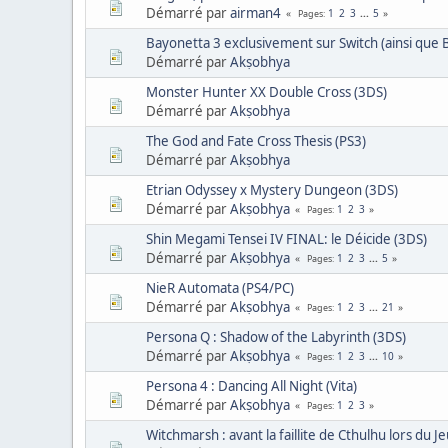
Démarré par
airman4
1
2
3
...
5
Pages
Bayonetta 3 exclusivement sur Switch (ainsi que
Démarré par
Akṣobhya
Monster Hunter XX Double Cross (3DS)
Démarré par
Akṣobhya
The God and Fate Cross Thesis (PS3)
Démarré par
Akṣobhya
Etrian Odyssey x Mystery Dungeon (3DS)
Démarré par
Akṣobhya
1
2
3
Pages
Shin Megami Tensei IV FINAL: le Déicide (3DS)
Démarré par
Akṣobhya
1
2
3
...
5
Pages
NieR Automata (PS4/PC)
Démarré par
Akṣobhya
1
2
3
...
21
Pages
Persona Q : Shadow of the Labyrinth (3DS)
Démarré par
Akṣobhya
1
2
3
...
10
Pages
Persona 4 : Dancing All Night (Vita)
Démarré par
Akṣobhya
1
2
3
Pages
Witchmarsh : avant la faillite de Cthulhu lors du Je