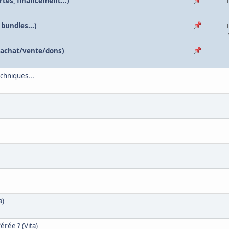
tes, financement...)
 bundles...)
 (achat/vente/dons)
chniques...
a)
érée ? (Vita)