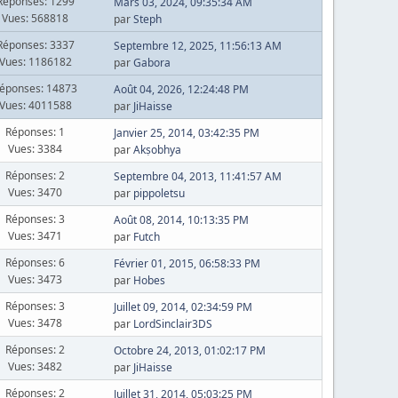
Réponses: 1299
Mars 03, 2024, 09:35:34 AM
Vues: 568818
par
Steph
Réponses: 3337
Septembre 12, 2025, 11:56:13 AM
Vues: 1186182
par
Gabora
éponses: 14873
Août 04, 2026, 12:24:48 PM
Vues: 4011588
par
JiHaisse
Réponses: 1
Janvier 25, 2014, 03:42:35 PM
Vues: 3384
par
Akṣobhya
Réponses: 2
Septembre 04, 2013, 11:41:57 AM
Vues: 3470
par
pippoletsu
Réponses: 3
Août 08, 2014, 10:13:35 PM
Vues: 3471
par
Futch
Réponses: 6
Février 01, 2015, 06:58:33 PM
Vues: 3473
par
Hobes
Réponses: 3
Juillet 09, 2014, 02:34:59 PM
Vues: 3478
par
LordSinclair3DS
Réponses: 2
Octobre 24, 2013, 01:02:17 PM
Vues: 3482
par
JiHaisse
Réponses: 2
Juillet 31, 2014, 05:03:25 PM