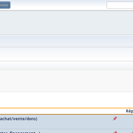
-vous
Ré
 (achat/vente/dons)