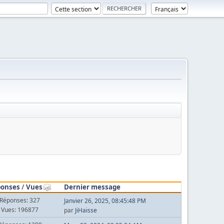
ponses
/
Vues
Dernier message
Réponses: 327
Janvier 26, 2025, 08:45:48 PM
Vues: 196877
par
JiHaisse