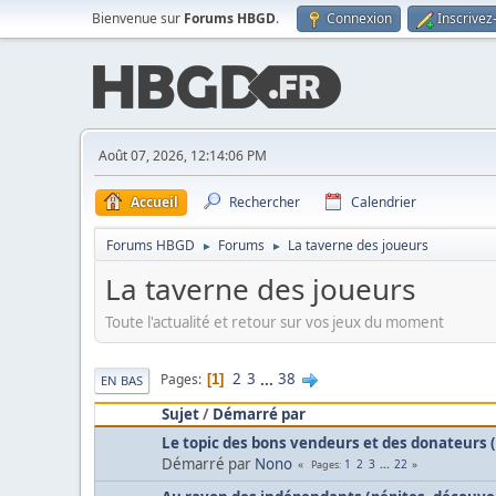
Bienvenue sur
Forums HBGD
.
Connexion
Inscrivez
Août 07, 2026, 12:14:06 PM
Accueil
Rechercher
Calendrier
Forums HBGD
Forums
La taverne des joueurs
►
►
La taverne des joueurs
Toute l'actualité et retour sur vos jeux du moment
2
3
...
38
Pages
1
EN BAS
Sujet
/
Démarré par
Le topic des bons vendeurs et des donateurs
Démarré par
Nono
1
2
3
...
22
Pages