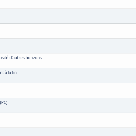
osité d'autres horizons
t à la fin
 (PC)