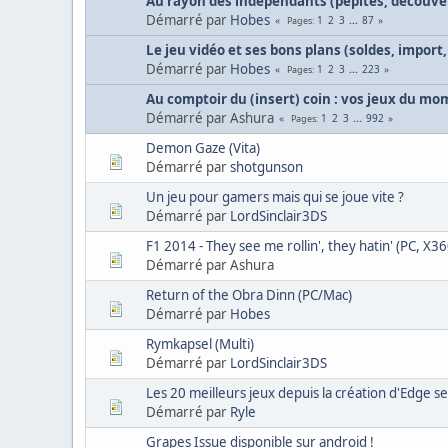
Au rayon des indépendants (pépites, découver
Démarré par
Hobes
1
2
3
...
87
Pages
Le jeu vidéo et ses bons plans (soldes, import,
Démarré par
Hobes
1
2
3
...
223
Pages
Au comptoir du (insert) coin : vos jeux du m
Démarré par Ashura
1
2
3
...
992
Pages
Demon Gaze (Vita)
Démarré par
shotgunson
Un jeu pour gamers mais qui se joue vite ?
Démarré par
LordSinclair3DS
F1 2014 - They see me rollin', they hatin' (PC, X36
Démarré par Ashura
Return of the Obra Dinn (PC/Mac)
Démarré par
Hobes
Rymkapsel (Multi)
Démarré par
LordSinclair3DS
Les 20 meilleurs jeux depuis la création d'Edge se
Démarré par
Ryle
Grapes Issue disponible sur android !