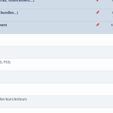
tes, financement...)
 bundles...)
oment
R
0, PS3)
lon leurs lecteurs