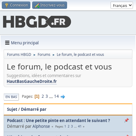
Connexion
Inscrivez-vous
Menu principal
Forums HBGD
Forums
Le forum, le podcast et vous
►
►
Le forum, le podcast et vous
Suggestions, idées et commentaires sur
HautBasGaucheDroite.fr
2
3
...
14
Pages
1
EN BAS
Sujet
/
Démarré par
Podcast : Une petite pinte en attendant le suivant ?
Démarré par
Alphonse
1
2
3
...
41
Pages