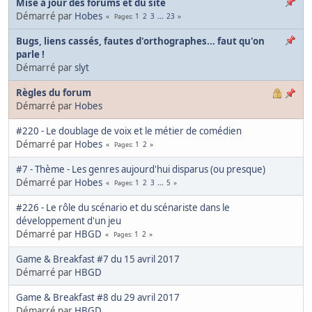
Mise à jour des forums et du site
Démarré par
Hobes
1
2
3
...
23
Pages
Bugs, liens cassés, fautes d'orthographes... faut qu'on
parle !
Démarré par
slyt
Règles du forum
Démarré par
Hobes
#220 - Le doublage de voix et le métier de comédien
Démarré par
Hobes
1
2
Pages
#7 - Thème - Les genres aujourd'hui disparus (ou presque)
Démarré par
Hobes
1
2
3
...
5
Pages
#226 - Le rôle du scénario et du scénariste dans le
développement d'un jeu
Démarré par
HBGD
1
2
Pages
Game & Breakfast #7 du 15 avril 2017
Démarré par
HBGD
Game & Breakfast #8 du 29 avril 2017
Démarré par
HBGD