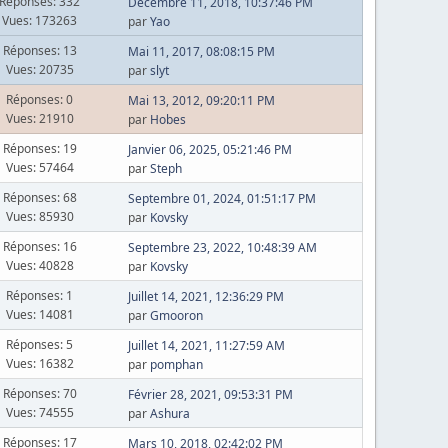
Réponses: 332
Décembre 11, 2018, 10:37:46 PM
Vues: 173263
par
Yao
Réponses: 13
Mai 11, 2017, 08:08:15 PM
Vues: 20735
par
slyt
Réponses: 0
Mai 13, 2012, 09:20:11 PM
Vues: 21910
par
Hobes
Réponses: 19
Janvier 06, 2025, 05:21:46 PM
Vues: 57464
par
Steph
Réponses: 68
Septembre 01, 2024, 01:51:17 PM
Vues: 85930
par
Kovsky
Réponses: 16
Septembre 23, 2022, 10:48:39 AM
Vues: 40828
par
Kovsky
Réponses: 1
Juillet 14, 2021, 12:36:29 PM
Vues: 14081
par
Gmooron
Réponses: 5
Juillet 14, 2021, 11:27:59 AM
Vues: 16382
par
pomphan
Réponses: 70
Février 28, 2021, 09:53:31 PM
Vues: 74555
par
Ashura
Réponses: 17
Mars 10, 2018, 02:42:02 PM