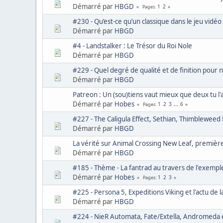
Démarré par
HBGD
1
2
Pages
#230 - Qu’est-ce qu’un classique dans le jeu vidéo
Démarré par
HBGD
#4 - Landstalker : Le Trésor du Roi Nole
Démarré par
HBGD
#229 - Quel degré de qualité et de finition pour 
Démarré par
HBGD
Patreon : Un (sou)tiens vaut mieux que deux tu l'
Démarré par
Hobes
1
2
3
...
6
Pages
#227 - The Caligula Effect, Sethian, Thimbleweed P
Démarré par
HBGD
La vérité sur Animal Crossing New Leaf, première
Démarré par
HBGD
#185 - Thème - La fantrad au travers de l'exem
Démarré par
Hobes
1
2
3
Pages
#225 - Persona 5, Expeditions Viking et l'actu de 
Démarré par
HBGD
#224 - NieR Automata, Fate/Extella, Andromeda et