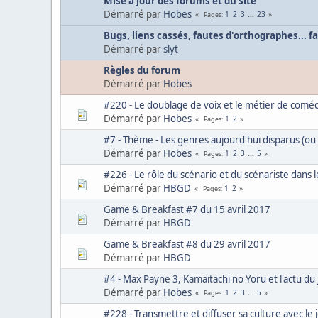
Mise à jour des forums et du site
Démarré par
Hobes
1
2
3
...
23
Pages
Bugs, liens cassés, fautes d'orthographes... fa
Démarré par
slyt
Règles du forum
Démarré par
Hobes
#220 - Le doublage de voix et le métier de comé
Démarré par
Hobes
1
2
Pages
#7 - Thème - Les genres aujourd'hui disparus (ou
Démarré par
Hobes
1
2
3
...
5
Pages
#226 - Le rôle du scénario et du scénariste dans
Démarré par
HBGD
1
2
Pages
Game & Breakfast #7 du 15 avril 2017
Démarré par
HBGD
Game & Breakfast #8 du 29 avril 2017
Démarré par
HBGD
#4 - Max Payne 3, Kamaitachi no Yoru et l'actu du J
Démarré par
Hobes
1
2
3
...
5
Pages
#228 - Transmettre et diffuser sa culture avec le 