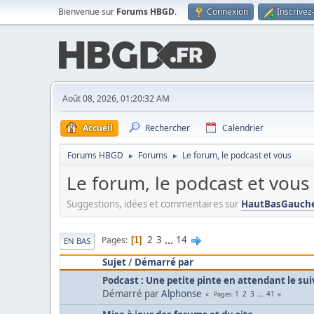
Bienvenue sur
Forums HBGD
.
Connexion
Inscrivez
Août 08, 2026, 01:20:32 AM
Accueil
Rechercher
Calendrier
Forums HBGD
Forums
Le forum, le podcast et vous
►
►
Le forum, le podcast et vous
Suggestions, idées et commentaires sur
HautBasGauche
2
3
...
14
Pages
1
EN BAS
Sujet
/
Démarré par
Podcast : Une petite pinte en attendant le sui
Démarré par
Alphonse
1
2
3
...
41
Pages