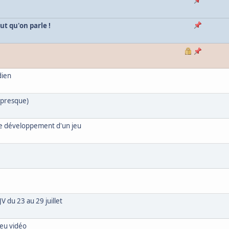
ut qu'on parle !
dien
 presque)
 le développement d'un jeu
V du 23 au 29 juillet
jeu vidéo