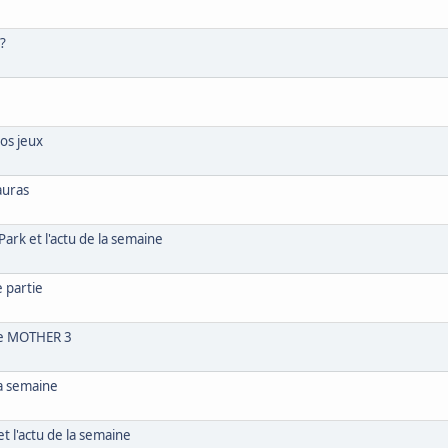
 ?
nos jeux
auras
ark et l'actu de la semaine
 partie
ple MOTHER 3
la semaine
 l'actu de la semaine