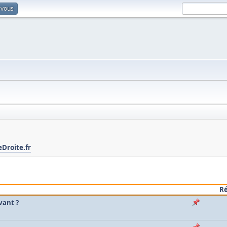
-vous
Droite.fr
R
vant ?