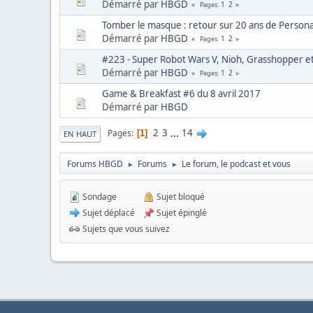
Démarré par
HBGD
1
2
Pages
Tomber le masque : retour sur 20 ans de Person
Démarré par
HBGD
1
2
Pages
#223 - Super Robot Wars V, Nioh, Grasshopper et 
Démarré par
HBGD
1
2
Pages
Game & Breakfast #6 du 8 avril 2017
Démarré par
HBGD
2
3
...
14
Pages
1
EN HAUT
Forums HBGD
Forums
Le forum, le podcast et vous
►
►
Sondage
Sujet bloqué
Sujet déplacé
Sujet épinglé
Sujets que vous suivez