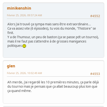
minikenshin
Février 25, 2026, 09:57:24 AM
#4552
Alors j'ai trouvé ça sympa mais sans être extraordinaire...
Ca va assez vite (6 épisodes), tu vois du monde, "l'histoire" se
finit.
Y a de l'humour, un peu de baston (ça se passe pdt un tournoi),
mais il ne faut pas s'attendre à de grosses manigances
politiques
glen
Février 25, 2026, 10:02:49 AM
#4553
Ah merde, j'ai regardé les 10 premières minutes, ça parle déjà
du tournoi mais je pensais que ça allait beaucoup plus loin que
ça quand même.