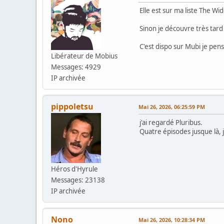
Elle est sur ma liste The Wi
Sinon je découvre très tard
C'est dispo sur Mubi je pe
Libérateur de Mobius
Messages: 4929
IP archivée
pippoletsu
Mai 26, 2026, 06:25:59 PM
j'ai regardé Pluribus.
Quatre épisodes jusque là, j
Héros d'Hyrule
Messages: 23138
IP archivée
Nono
Mai 26, 2026, 10:28:34 PM