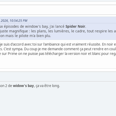
3, 2026, 10:54:25 PM
ux épisodes de window's bay, j'ai lancé
Spider Noir
.
juste magnifique : les plans, les lumières, le cadre, tout respire les 
son mais le pilote m'a bien plu.
je suis d'accord avec toi sur l'ambiance qui est vraiment réussite. En noir 
es. C'est sympa. Du coup je me demande comment ça peut rendre en coul
r Prime on ne puisse pas télécharger la version noir et blanc pour regar
son 2 de
widow's bay
, ça va être long.