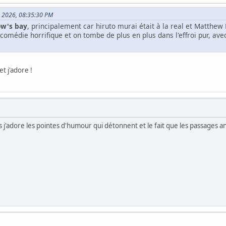
5, 2026, 08:35:30 PM
ow's bay
, principalement car hiruto murai était à la real et Matthew 
die horrifique et on tombe de plus en plus dans l'effroi pur, avec
t j'adore !
les j'adore les pointes d'humour qui détonnent et le fait que les passages 