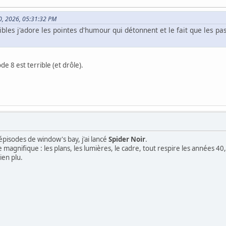
30, 2026, 05:31:32 PM
nibles j'adore les pointes d'humour qui détonnent et le fait que les 
ode 8 est terrible (et drôle).
pisodes de window's bay, j'ai lancé
Spider Noir
.
e magnifique : les plans, les lumières, le cadre, tout respire les années 40, 
ien plu.