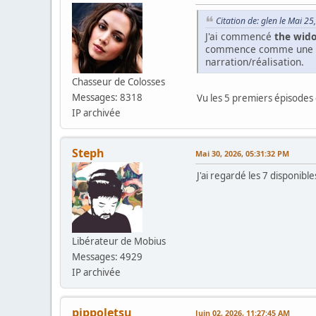
Citation de: glen le Mai 2
J'ai commencé
the wid
commence comme une comé
narration/réalisation.
Chasseur de Colosses
Messages: 8318
Vu les 5 premiers épisodes e
IP archivée
Steph
Mai 30, 2026, 05:31:32 PM
J'ai regardé les 7 disponib
Libérateur de Mobius
Messages: 4929
IP archivée
pippoletsu
Juin 02, 2026, 11:27:45 AM