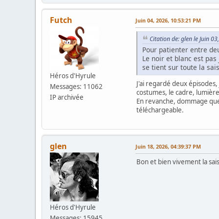
Futch
Juin 04, 2026, 10:53:21 PM
Citation de: glen le Juin 0
Pour patienter entre de
Le noir et blanc est pas 
se tient sur toute la sai
Héros d'Hyrule
J'ai regardé deux épisodes, 
Messages: 11062
costumes, le cadre, lumièr
IP archivée
En revanche, dommage que su
téléchargeable.
glen
Juin 18, 2026, 04:39:37 PM
Bon et bien vivement la sai
Héros d'Hyrule
Messages: 15945