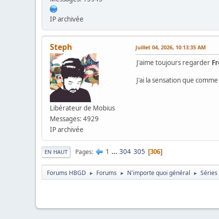
IP archivée
Steph
Juillet 04, 2026, 10:13:35 AM
J'aime toujours regarder
F
J'ai la sensation que comme l
Libérateur de Mobius
Messages: 4929
IP archivée
1
...
304
305
Pages
306
EN HAUT
Forums HBGD
Forums
N'importe quoi général
Séries
►
►
►