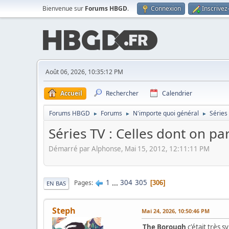
Bienvenue sur
Forums HBGD
.
Connexion
Inscrivez
Août 06, 2026, 10:35:12 PM
Accueil
Rechercher
Calendrier
Forums HBGD
Forums
N'importe quoi général
Séries
►
►
►
Séries TV : Celles dont on p
Démarré par Alphonse, Mai 15, 2012, 12:11:11 PM
1
...
304
305
Pages
306
EN BAS
Steph
Mai 24, 2026, 10:50:46 PM
The Borough
c'était très s