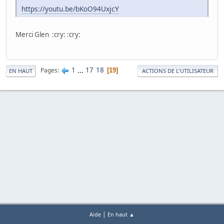
https://youtu.be/bKoO94UxjcY
Merci Glen :cry: :cry:
1
...
17
18
Pages
19
EN HAUT
ACTIONS DE L'UTILISATEUR
|
Aide
En haut ▲