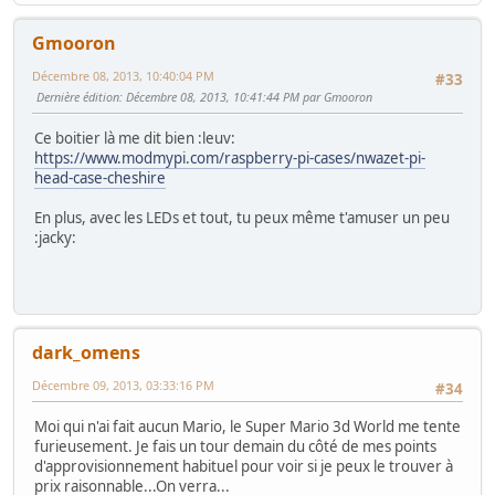
Gmooron
Décembre 08, 2013, 10:40:04 PM
#33
Dernière édition
: Décembre 08, 2013, 10:41:44 PM par Gmooron
Ce boitier là me dit bien :leuv:
https://www.modmypi.com/raspberry-pi-cases/nwazet-pi-
head-case-cheshire
En plus, avec les LEDs et tout, tu peux même t'amuser un peu
:jacky:
dark_omens
Décembre 09, 2013, 03:33:16 PM
#34
Moi qui n'ai fait aucun Mario, le Super Mario 3d World me tente
furieusement. Je fais un tour demain du côté de mes points
d'approvisionnement habituel pour voir si je peux le trouver à
prix raisonnable...On verra...