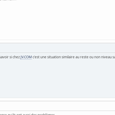
 savoir si chez
JV.COM
c'est une situation similaire au reste ou non niveau sa
pense qu'ils ont aussi des problèmes.