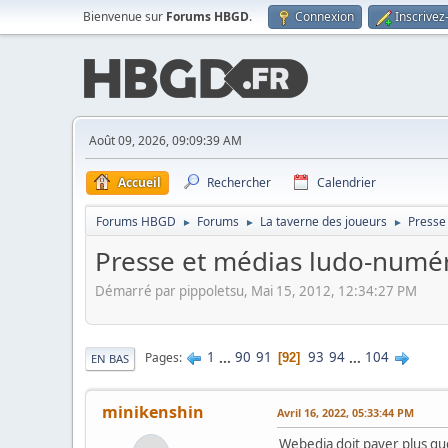
Bienvenue sur
Forums HBGD
.
Connexion
Inscrivez
Août 09, 2026, 09:09:39 AM
Accueil
Rechercher
Calendrier
Forums HBGD
Forums
La taverne des joueurs
Presse
►
►
►
Presse et médias ludo-numé
Démarré par pippoletsu, Mai 15, 2012, 12:34:27 PM
1
...
90
91
93
94
...
104
Pages
92
EN BAS
minikenshin
Avril 16, 2022, 05:33:44 PM
Webedia doit payer plus qu