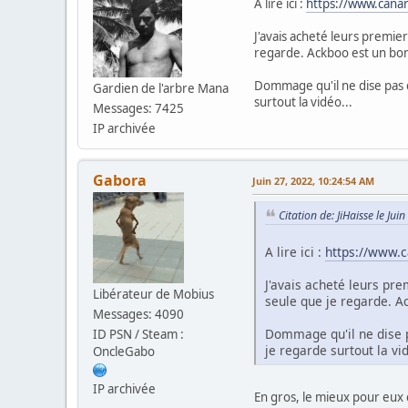
A lire ici :
https://www.canar
J'avais acheté leurs premier
regarde. Ackboo est un bo
Dommage qu'il ne dise pas q
Gardien de l'arbre Mana
surtout la vidéo...
Messages: 7425
IP archivée
Gabora
Juin 27, 2022, 10:24:54 AM
Citation de: JiHaisse le Ju
A lire ici :
https://www.c
J'avais acheté leurs pre
Libérateur de Mobius
seule que je regarde. A
Messages: 4090
Dommage qu'il ne dise p
ID PSN / Steam :
je regarde surtout la vid
OncleGabo
IP archivée
En gros, le mieux pour eux