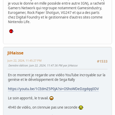
je vous le donne en mille possède entre autre IGN), a racheté
Gamers Network qui regroupe notamment Gamesindustry,
Eurogamer, Rock Paper Shotgun, VG247 et qui a des parts
chez Digital Foundry et le gestionnaire d'autres sites comme
Nintendo Life.
JiHaisse
Juin 22, 2024, 11:45:27 PM
#1533
Dernière édition
: Juin 22, 2024, 11:47:36 PM par JiHaisse
En ce moment je regarde une vidéo YouTube incroyable sur la
genèse et le développement de Sega Rally
https://youtu.be/1CEdmZ5P0jA?si=OShoWDeDzgdqq0DV
Le soin apporté, le travail.
4h40 de vidéo, on s'ennuie pas une seconde