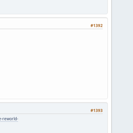
#1392
#1393
e-reworld-