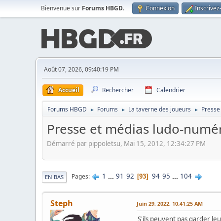
Bienvenue sur
Forums HBGD
.
Connexion
Inscrivez
Août 07, 2026, 09:40:19 PM
Accueil
Rechercher
Calendrier
Forums HBGD
Forums
La taverne des joueurs
Presse
►
►
►
Presse et médias ludo-numé
Démarré par pippoletsu, Mai 15, 2012, 12:34:27 PM
1
...
91
92
94
95
...
104
Pages
93
EN BAS
Steph
Juin 29, 2022, 10:41:25 AM
S'ils peuvent pas garder le