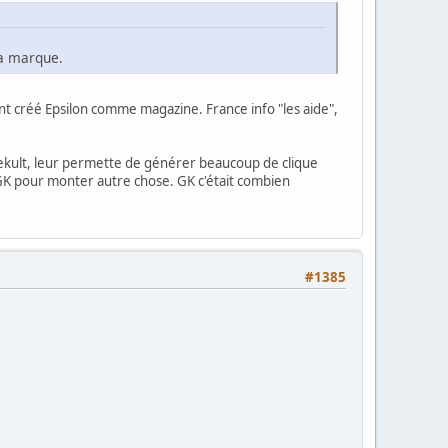
la marque.
s ont créé Epsilon comme magazine. France info "les aide",
 Gamekult, leur permette de générer beaucoup de clique
GK pour monter autre chose. GK c'était combien
#1385