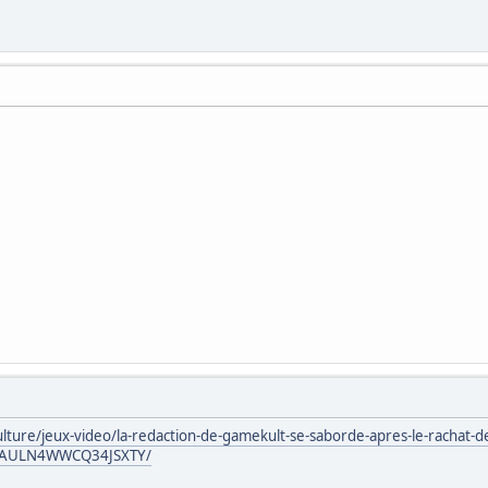
culture/jeux-video/la-redaction-de-gamekult-se-saborde-apres-le-rachat-d
AULN4WWCQ34JSXTY/