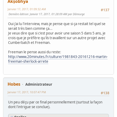
Akṣobhya
Janvier 17, 2017, 01:09:32 AM
#137
Dernière édition
: Janvier 17, 2017, 01:28:09 AM par Démiurge
Oui j'ai lu l'interview, mais je pense que si ça restait tel quel se
serait très bien comme ça...
Je veux dire que si c'est pour avoir une saison 5 dans 5 ans, je
crois que je préfère qu'ils travaillent sur un autre projet avec
Cumberbatch et Freeman.
Freeman le pense aussi du reste:
http://www.20minutes.fr/culture/1981843-20161216-martin-
freeman-sherlock-arrete
Hobes
Administrateur
Janvier 17, 2017, 10:07:47 PM
#138
Un peu déçu par ce final personnellement (surtout la façon
dont l'intrigue se conclue).