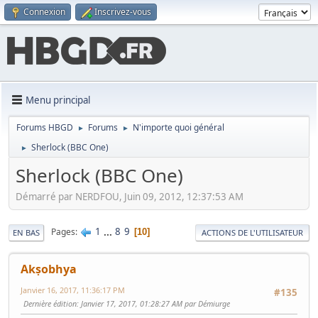
Connexion
Inscrivez-vous
Menu principal
Forums HBGD
Forums
N'importe quoi général
►
►
Sherlock (BBC One)
►
Sherlock (BBC One)
Démarré par NERDFOU, Juin 09, 2012, 12:37:53 AM
1
...
8
9
Pages
10
EN BAS
ACTIONS DE L'UTILISATEUR
Akṣobhya
Janvier 16, 2017, 11:36:17 PM
#135
Dernière édition
: Janvier 17, 2017, 01:28:27 AM par Démiurge