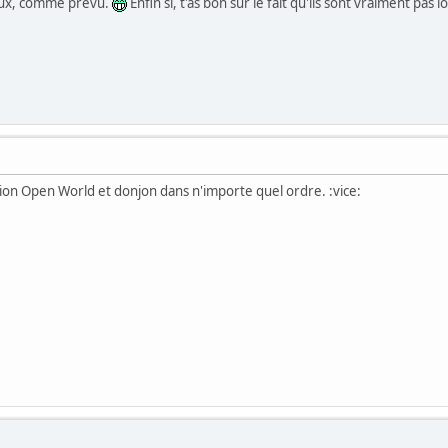
 faux, comme prévu.
Enfin si, t'as bon sur le fait qu'ils sont vraiment pas 
ation Open World et donjon dans n'importe quel ordre. :vice: