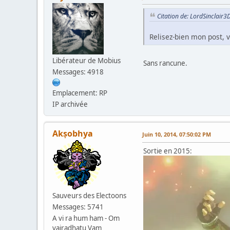
Citation de: LordSinclair3
Relisez-bien mon post, v
Libérateur de Mobius
Sans rancune.
Messages: 4918
Emplacement: RP
IP archivée
Akṣobhya
Juin 10, 2014, 07:50:02 PM
Sortie en 2015:
Sauveurs des Electoons
Messages: 5741
A vi ra hum ham - Om
vajradhatu Vam