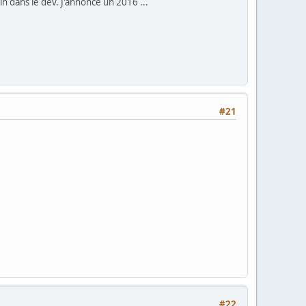
loin dans le dev. J'annonce un 2016 ...
#21
#22