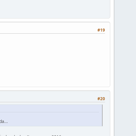
#19
#20
da...