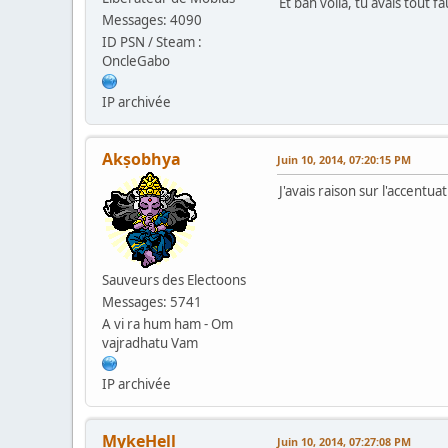
Et bah voila, tu avais tout
Messages: 4090
ID PSN / Steam :
OncleGabo
IP archivée
Akṣobhya
Juin 10, 2014, 07:20:15 PM
J'avais raison sur l'accentu
Sauveurs des Electoons
Messages: 5741
A vi ra hum ham - Om
vajradhatu Vam
IP archivée
MykeHell
Juin 10, 2014, 07:27:08 PM