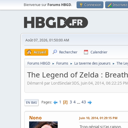
Bienvenue sur
Forums HBGD
.
Connexion
Inscrivez
Août 07, 2026, 01:50:00 AM
Accueil
Rechercher
Calendrier
Forums HBGD
Forums
La taverne des joueurs
The Leg
►
►
►
The Legend of Zelda : Breath 
Démarré par LordSinclair3DS, Juin 04, 2014, 06:22:25 P
1
3
4
...
43
Pages
2
EN BAS
Nono
Juin 10, 2014, 01:29:15 PM
Trop génial si t'as raison.