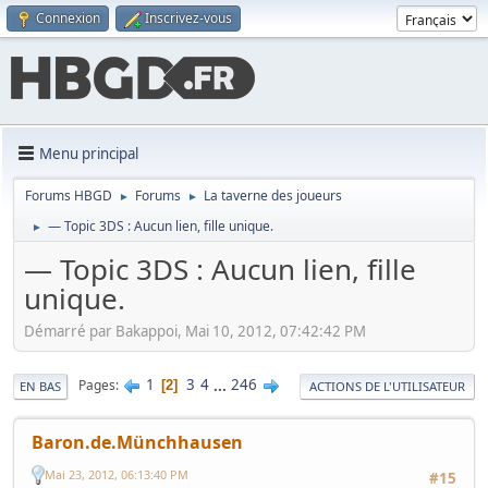
Connexion
Inscrivez-vous
Menu principal
Forums HBGD
Forums
La taverne des joueurs
►
►
— Topic 3DS : Aucun lien, fille unique.
►
— Topic 3DS : Aucun lien, fille
unique.
Démarré par Bakappoi, Mai 10, 2012, 07:42:42 PM
1
3
4
...
246
Pages
2
EN BAS
ACTIONS DE L'UTILISATEUR
Baron.de.Münchhausen
Mai 23, 2012, 06:13:40 PM
#15