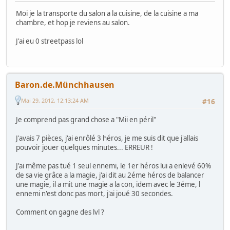
Moi je la transporte du salon a la cuisine, de la cuisine a ma
chambre, et hop je reviens au salon.
J'ai eu 0 streetpass lol
Baron.de.Münchhausen
Mai 29, 2012, 12:13:24 AM
#16
Je comprend pas grand chose a "Mii en péril"
J'avais 7 pièces, j'ai enrôlé 3 héros, je me suis dit que j'allais
pouvoir jouer quelques minutes... ERREUR !
J'ai même pas tué 1 seul ennemi, le 1er héros lui a enlevé 60%
de sa vie grâce a la magie, j'ai dit au 2éme héros de balancer
une magie, il a mit une magie a la con, idem avec le 3éme, l
ennemi n'est donc pas mort, j'ai joué 30 secondes.
Comment on gagne des lvl ?