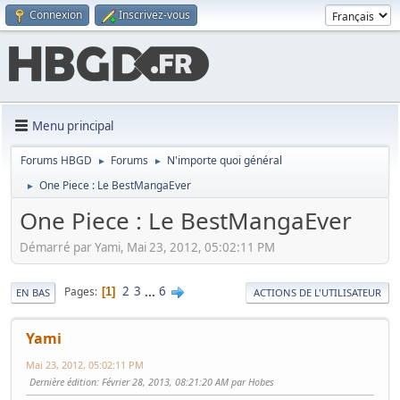
Connexion
Inscrivez-vous
Menu principal
Forums HBGD
Forums
N'importe quoi général
►
►
One Piece : Le BestMangaEver
►
One Piece : Le BestMangaEver
Démarré par Yami, Mai 23, 2012, 05:02:11 PM
2
3
...
6
Pages
1
EN BAS
ACTIONS DE L'UTILISATEUR
Yami
Mai 23, 2012, 05:02:11 PM
Dernière édition
: Février 28, 2013, 08:21:20 AM par Hobes