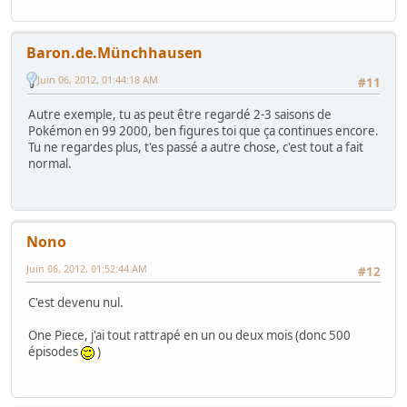
Baron.de.Münchhausen
Juin 06, 2012, 01:44:18 AM
#11
Autre exemple, tu as peut être regardé 2-3 saisons de
Pokémon en 99 2000, ben figures toi que ça continues encore.
Tu ne regardes plus, t'es passé a autre chose, c'est tout a fait
normal.
Nono
Juin 06, 2012, 01:52:44 AM
#12
C'est devenu nul.
One Piece, j'ai tout rattrapé en un ou deux mois (donc 500
épisodes
)