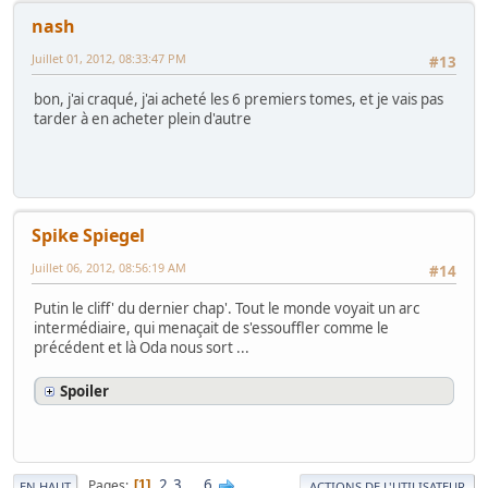
nash
Juillet 01, 2012, 08:33:47 PM
#13
bon, j'ai craqué, j'ai acheté les 6 premiers tomes, et je vais pas
tarder à en acheter plein d'autre
Spike Spiegel
Juillet 06, 2012, 08:56:19 AM
#14
Putin le cliff' du dernier chap'. Tout le monde voyait un arc
intermédiaire, qui menaçait de s'essouffler comme le
précédent et là Oda nous sort ...
Spoiler
2
3
...
6
Pages
1
EN HAUT
ACTIONS DE L'UTILISATEUR