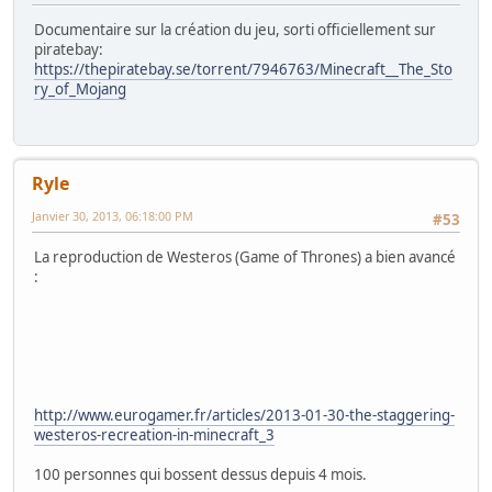
Documentaire sur la création du jeu, sorti officiellement sur
piratebay:
https://thepiratebay.se/torrent/7946763/Minecraft__The_Sto
ry_of_Mojang
Ryle
Janvier 30, 2013, 06:18:00 PM
#53
La reproduction de Westeros (Game of Thrones) a bien avancé
:
http://www.eurogamer.fr/articles/2013-01-30-the-staggering-
westeros-recreation-in-minecraft_3
100 personnes qui bossent dessus depuis 4 mois.