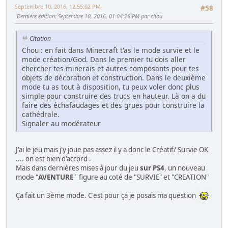
Septembre 10, 2016, 12:55:02 PM
#58
Dernière édition
: Septembre 10, 2016, 01:04:26 PM par chou
Citation
Chou : en fait dans Minecraft t'as le mode survie et le
mode création/God. Dans le premier tu dois aller
chercher tes minerais et autres composants pour tes
objets de décoration et construction. Dans le deuxième
mode tu as tout à disposition, tu peux voler donc plus
simple pour construire des trucs en hauteur. Là on a du
faire des échafaudages et des grues pour construire la
cathédrale.
Signaler au modérateur
J'ai le jeu mais j'y joue pas assez il y a donc le Créatif/ Survie OK
.... on est bien d'accord .
Mais dans dernières mises à jour du jeu
sur PS4
, un nouveau
mode "
AVENTURE
" figure au coté de "SURVIE" et "CREATION"
Ça fait un 3ème mode. C'est pour ça je posais ma question