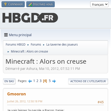
Connexion
Inscrivez-vous
Menu principal
Forums HBGD
Forums
La taverne des joueurs
►
►
Minecraft : Alors on creuse
►
Minecraft : Alors on creuse
Démarré par Ashura, Mai 10, 2012, 07:52:11 PM
1
2
3
5
Pages
4
EN BAS
ACTIONS DE L'UTILISATEUR
Gmooron
Juillet 26, 2012, 12:50:18 PM
#45
Je vais laisser la parole a Baron :tapie: