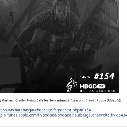
oyMasher)
, Cradle
(Flying Cafe for Semianimals)
, Assassin's Creed : Rogue
(Ubisoft)
)
p://www.hautbasgauchedroite.fr/podcast.php#P154
tp://itunes.apple.com/fr/podcast/podcast-hautbasgauchedroite.fr/id54