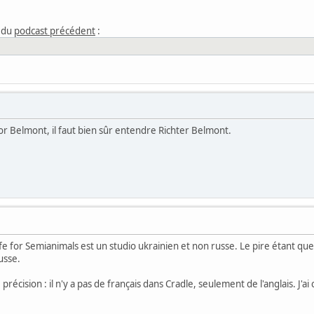
du
podcast précédent
:
or Belmont, il faut bien sûr entendre Richter Belmont.
e for Semianimals est un studio ukrainien et non russe. Le pire étant que je
usse.
précision : il n'y a pas de français dans Cradle, seulement de l'anglais. J'a