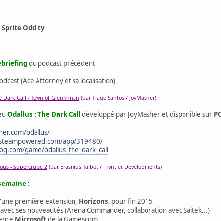
t
Sprite Oddity
ebriefing
du podcast précédent
dcast (Ace Attorney et sa localisation)
e Dark Call - Town of Glenfinnan
(par Tiago Santos / JoyMasher)
jeu
Odallus : The Dark Call
développé par JoyMasher et disponible sur
P
her.com/odallus/
e.steampowered.com/app/319480/
og.com/game/odallus_the_dark_call
ous - Supercruise 2
(par Erasmus Talbot / Frontier Developments)
 semaine :
d'une première extension,
Horizons
, pour fin 2015
avec ses nouveautés (Arena Commander, collaboration avec Saitek...)
rence
Microsoft
de la Gamescom