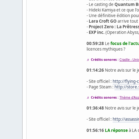
- Le casting de
Quantum B
- Hideki Kamiya et ce que l'
- Une définitive édition po
-
Lara Croft GO
arrive tout
-
Project Zero : La Prêtre
-
EXP inc.
(Operation Abyss, 
00:59:28
Le
focus de l'act
licences mythiques ?
♬ Crédits sonores :
Cradle - Uni
01:14:26
Notre avis sur le 
- Site officiel :
http://flying-
- Page Steam :
http://stor
♬ Crédits sonores :
Thème d'Ass
01:36:48
Notre avis sur le 
- Site officiel :
http://assass
01:56:16
LA réponse
à LA 