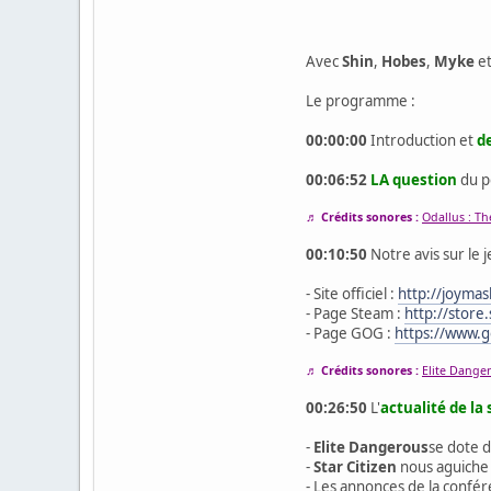
Avec
Shin
,
Hobes
,
Myke
e
Le programme :
00:00:00
Introduction et
d
00:06:52
LA question
du po
♬ Crédits sonores :
Odallus : Th
00:10:50
Notre avis sur le 
- Site officiel :
http://joymas
- Page Steam :
http://stor
- Page GOG :
https://www.g
♬ Crédits sonores :
Elite Danger
00:26:50
L'
actualité de la
-
Elite Dangerous
se dote 
-
Star Citizen
nous aguiche 
- Les annonces de la confé