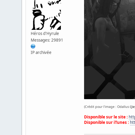
Héros d'Hyrule
Messages: 29891
IP archivée
(Crédit pour l'image : Odallus
(J
Disponible sur le site :
htt
Disponible sur iTunes :
ht