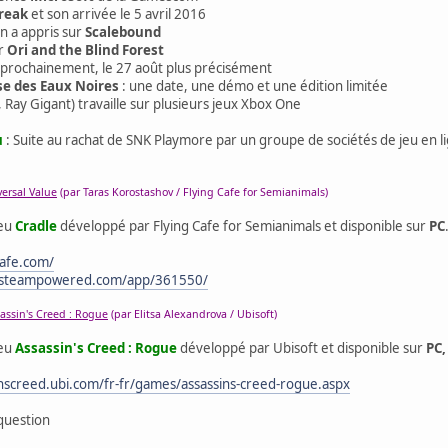
reak
et son arrivée le 5 avril 2016
on a appris sur
Scalebound
ur
Ori and the Blind Forest
 prochainement, le 27 août plus précisément
sse des Eaux Noires
: une date, une démo et une édition limitée
Ray Gigant) travaille sur plusieurs jeux Xbox One
u
: Suite au rachat de SNK Playmore par un groupe de sociétés de jeu en li
versal Value
(par Taras Korostashov / Flying Cafe for Semianimals)
jeu
Cradle
développé par Flying Cafe for Semianimals et disponible sur
PC
cafe.com/
e.steampowered.com/app/361550/
assin's Creed : Rogue
(par Elitsa Alexandrova / Ubisoft)
jeu
Assassin's Creed : Rogue
développé par Ubisoft et disponible sur
PC,
inscreed.ubi.com/fr-fr/games/assassins-creed-rogue.aspx
question