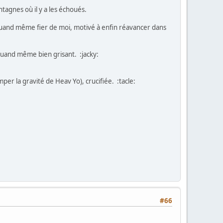
ontagnes où il y a les échoués.
 quand même fier de moi, motivé à enfin réavancer dans
quand même bien grisant. :jacky:
per la gravité de Heav Yo), crucifiée. :tacle:
#66