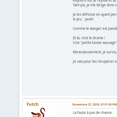
Aujourd'hui, je rejoue et là,
Tant pis, je me dirige donc v
Je les défonce en ayant pe
le jeu. :yeah:
Comme le danger est passé, 
Et là, c'est le drame !
Une "petite bosse sauvage" a
Miraculeusement, je survis,
Je vais pour les récupérer et
Futch
Novembre 27, 2019, 07:51:30 PM
La faute à pas de chance.