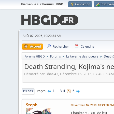
Bienvenue sur
Forums HBGD
.
Connexion
Inscrivez
Août 07, 2026, 10:20:34 AM
Accueil
Rechercher
Calendrier
Forums HBGD
Forums
La taverne des joueurs
Death 
►
►
►
Death Stranding, Kojima's n
Démarré par Bhaal42, Décembre 16, 2015, 07:49:05 AM
1
...
3
4
6
Pages
5
EN BAS
Steph
Novembre 16, 2019, 07:49:58 PM
Chapitre 5 - 30H de jeu.