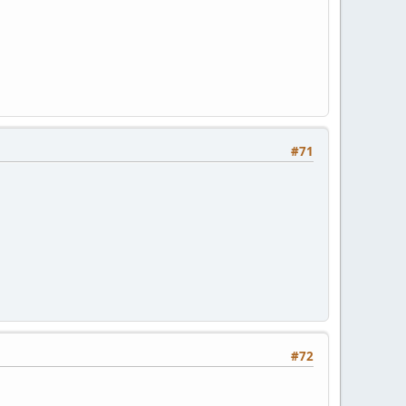
#71
#72