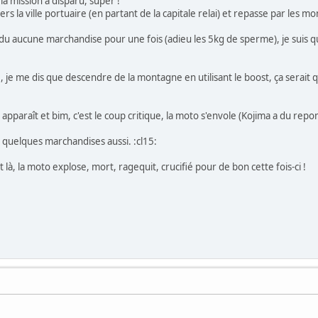
 la mission a disparu, super !
ers la ville portuaire (en partant de la capitale relai) et repasse par les m
rdu aucune marchandise pour une fois (adieu les 5kg de sperme), je suis
je me dis que descendre de la montagne en utilisant le boost, ça serait 
pparaît et bim, c'est le coup critique, la moto s'envole (Kojima a du repom
 quelques marchandises aussi. :cl15:
 là, la moto explose, mort, ragequit, crucifié pour de bon cette fois-ci !