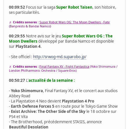
00:09:52
Focus sur la saga
Super Robot Taisen
, son histoire,
ses particularités.
♬ Crédits sonores :
Super Robot Wars OG: The Moon Dwellers - Fate
(Banpresto & Bandai Namco)
00:29:55
Notre avis sur le jeu
Super Robot Wars OG : The
Moon Dwellers
développé par Bandai Namco et disponible
sur
PlayStation 4
.
- Site officiel :
http://srwog-md.suparobo.jp/
♬ Crédits sonores :
Final Fantasy XV - Fight Fantastica
(Yoko Shimomura /
London Philharmonic Orchestra / Square-Enix)
00:50:27
L'
actualité de la semaine :
-
Yoko Shimomura
, Final Fantasy XV, et le concert aux studios
Abbey Road
- La Playstation 4 Neo devient
Playstation 4 Pro
-
Earth Defense Forces 5
en route pour le Tokyo Game Show
-
Exist Archive: The Other Side of the Sky
le 18 octobre sur
PS4 et Vita
- The Brotherhood, précédemment STASIS, annonce
Beautiful Desolation