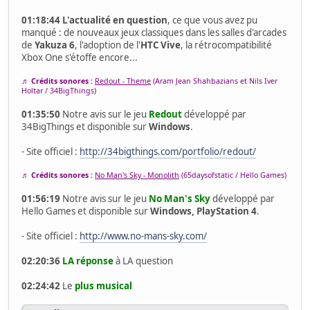
01:18:44
L'actualité en question
, ce que vous avez pu
manqué : de nouveaux jeux classiques dans les salles d'arcades
de
Yakuza 6
, l'adoption de l'
HTC Vive
, la rétrocompatibilité
Xbox One s'étoffe encore...
♬ Crédits sonores :
Redout - Theme
(Aram Jean Shahbazians et Nils Iver
Holtar / 34BigThings)
01:35:50
Notre avis sur le jeu
Redout
développé par
34BigThings et disponible sur
Windows
.
- Site officiel :
http://34bigthings.com/portfolio/redout/
♬ Crédits sonores :
No Man's Sky - Monolith
(65daysofstatic / Hello Games)
01:56:19
Notre avis sur le jeu
No Man's Sky
développé par
Hello Games et disponible sur
Windows, PlayStation 4
.
- Site officiel :
http://www.no-mans-sky.com/
02:20:36
LA réponse
à LA question
02:24:42
Le
plus musical