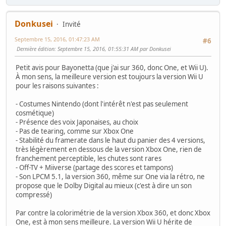
Donkusei
Invité
Septembre 15, 2016, 01:47:23 AM
#6
Dernière édition
: Septembre 15, 2016, 01:55:31 AM par Donkusei
Petit avis pour Bayonetta (que j'ai sur 360, donc One, et Wii U).
À mon sens, la meilleure version est toujours la version Wii U
pour les raisons suivantes :
- Costumes Nintendo (dont l'intérêt n'est pas seulement
cosmétique)
- Présence des voix Japonaises, au choix
- Pas de tearing, comme sur Xbox One
- Stabilité du framerate dans le haut du panier des 4 versions,
très légèrement en dessous de la version Xbox One, rien de
franchement perceptible, les chutes sont rares
- Off-TV + Miiverse (partage des scores et tampons)
- Son LPCM 5.1, la version 360, même sur One via la rétro, ne
propose que le Dolby Digital au mieux (c'est à dire un son
compressé)
Par contre la colorimétrie de la version Xbox 360, et donc Xbox
One, est à mon sens meilleure. La version Wii U hérite de