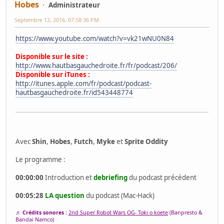
Hobes
Administrateur
Septembre 12, 2016, 07:58:36 PM
https://www.youtube.com/watch?v=vk21wNU0N84
Disponible sur le site :
http://www.hautbasgauchedroite.fr/fr/podcast/206/
Disponible sur iTunes :
http://itunes.apple.com/fr/podcast/podcast-
hautbasgauchedroite.fr/id543448774
Avec
Shin
,
Hobes
,
Futch
,
Myke
et
Sprite Oddity
Le programme :
00:00:00
Introduction et
debriefing
du podcast précédent
00:05:28
LA question
du podcast (Mac-Hack)
♬ Crédits sonores :
2nd Super Robot Wars OG- Toki o koete
(Banpresto &
Bandai Namco)