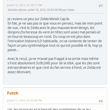
Juillet 16, 2012, 01:28:15 PM
#7
Dernière édition
: Juillet 16, 2012, 02:03:58 PM par Hobes
Je reviens un peu sur Zelda Minish Cap là.
En fait, je ne sais pas ce que vous en pensez, mais de mon point
de vue, c'est le Zelda avec le plus mauvais level design, les
donjons (forteresse du vent en tête) sont assez mal pensés et
on tourne beaucoup en rond. Du coup on est plus dans
l'intrication histoire/LD habituelle, on se contente de tenter de
façon un peu systématique tout ce qui est possible et là, hop ça
passe...
Avec le recul, ça ne m'avait pas frappé à sa sortie mais même
s'il est absolument SUBLIME pour de la GBA, que les ziks sont
extraordinaires et que c'est du fan service à fond, ce Zelda est
assez décevant.
Futch
Juillet 17, 2012, 07:22:46 PM
#8
Ué, les musiques et la beauté des graphismes de ce jeu