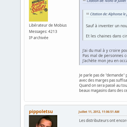
Citation de: Nono le Juill
Citation de: Alphonse le
Libérateur de Mobius
Sauf à inventer un nou
Messages: 4213
Et les chaines dans ci
IP archivée
J'ai du mal à y croire po
Pas mal de personnes c
J'achète mon jeu en occa
Je parle pas de "demande" p
avec des marges pas suffisan
Quand on sera passé au tout-
beaux magasins dans des cen
pippoletsu
Juillet 11, 2012, 11:06:51 AM
Les distributeurs ont encor