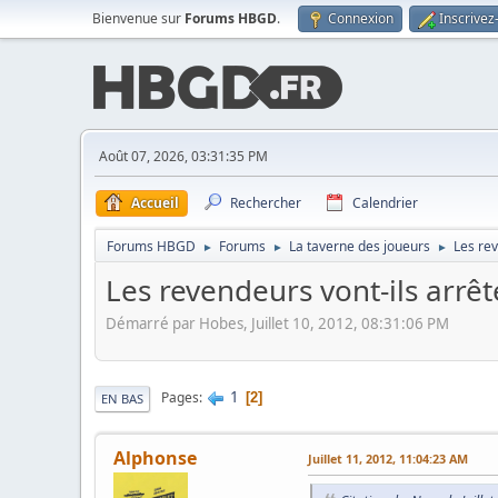
Bienvenue sur
Forums HBGD
.
Connexion
Inscrivez
Août 07, 2026, 03:31:35 PM
Accueil
Rechercher
Calendrier
Forums HBGD
Forums
La taverne des joueurs
Les rev
►
►
►
Les revendeurs vont-ils arrêt
Démarré par Hobes, Juillet 10, 2012, 08:31:06 PM
1
Pages
2
EN BAS
Alphonse
Juillet 11, 2012, 11:04:23 AM