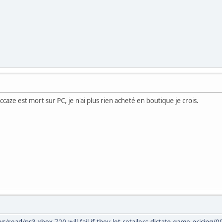
caze est mort sur PC, je n'ai plus rien acheté en boutique je crois.
read/ps3-xbox-720-will-fail-if-they-let-retailers-dictate-game-pricing/