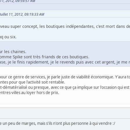
et 11, 2012, 09:59:57 AM
 Juillet 11, 2012, 09:19:33 AM
veau super concept, les boutiques indépendantes, c'est mort dans deu
nq ou six.
ur les chaines.
omme Spike sont très friands de ces boutiques.
se, je le finis rapidement, je le revends puis avec cet argent, je me r
our ce genre de services, je parle juste de viabilité économique. Y'aura 
tes pour que l'activité soit rentable.
dématérialisé ou presque, avec ce que ça implique sur l'occasion qui est la v
tres-villes au loyer hors de prix.
e un peu de marges, mais s'ils n'ont plus personne à qui vendre :/