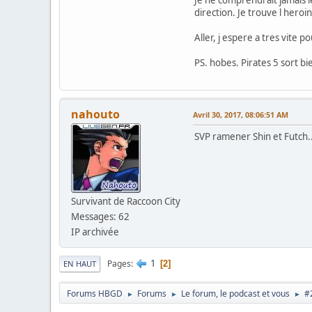
Je ne comprendrait jamais l
direction. Je trouve l heroi
Aller, j espere a tres vite p
PS. hobes. Pirates 5 sort bi
nahouto
Avril 30, 2017, 08:06:51 AM
SVP ramener Shin et Futch..
Survivant de Raccoon City
Messages: 62
IP archivée
1
Pages
2
EN HAUT
Forums HBGD
Forums
Le forum, le podcast et vous
#
►
►
►