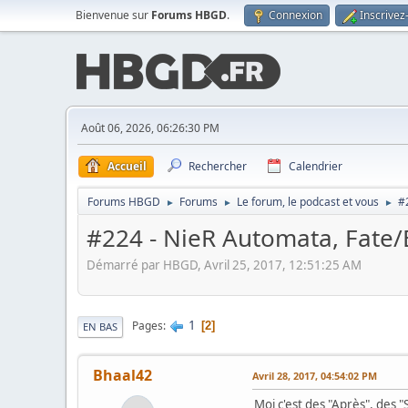
Bienvenue sur
Forums HBGD
.
Connexion
Inscrivez
Août 06, 2026, 06:26:30 PM
Accueil
Rechercher
Calendrier
Forums HBGD
Forums
Le forum, le podcast et vous
#
►
►
►
#224 - NieR Automata, Fate/E
Démarré par HBGD, Avril 25, 2017, 12:51:25 AM
1
Pages
2
EN BAS
Bhaal42
Avril 28, 2017, 04:54:02 PM
Moi c'est des "Après", des "