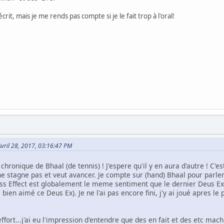
l'écrit, mais je me rends pas compte si je le fait trop à l'oral!
Avril 28, 2017, 03:16:47 PM
chronique de Bhaal (de tennis) ! J'espere qu'il y en aura d'autre ! C'
e stagne pas et veut avancer. Je compte sur (hand) Bhaal pour parl
ss Effect est globalement le meme sentiment que le dernier Deus Ex :
i bien aimé ce Deus Ex). Je ne l'ai pas encore fini, j'y ai joué apres 
effort...j'ai eu l'impression d'entendre que des en fait et des etc machi