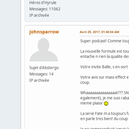
Héros d'Hyrule
Messages: 11062
IP archivée
johnsparrow
Avril 29, 2017, 01:40:04 AM
Super podcast! Comme touj
La nouvelle formule est tout
entache n rien la qualite d
Votre invite Balle, s en sort
Sujet d'Abstergo
Messages: 14
Votre avis sur mass effect e
IP archivée
coup.
Whaaaaaaaaaaaaaaat??? SNES
egalement), je me suis raba
meme plaisir
La serie Fate m a toujours fa
en parle tres bien! du cou