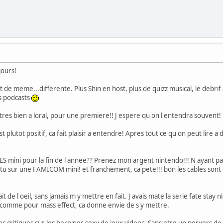
ours!
 de meme...differente. Plus Shin en host, plus de quizz musical, le debrif a
es podcasts
 tres bien a loral, pour une premiere!! J espere qu on l entendra souvent! Et
st plutot positif, ca fait plaisir a entendre! Apres tout ce qu on peut lire 
 mini pour la fin de l annee?? Prenez mon argent nintendo!!! N ayant pas
tu sur une FAMICOM mini! et franchement, ca pete!!! bon les cables sont 
it de l oeil, sans jamais m y mettre en fait. J avais mate la serie fate stay 
p comme pour mass effect, ca donne envie de s y mettre.