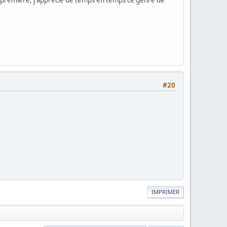
de premiere, j apprecie de temps en temps ce genre de
#20
IMPRIMER