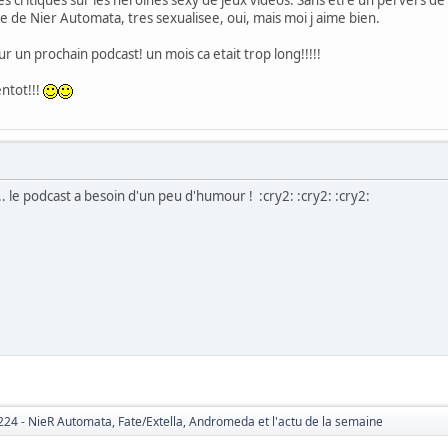
es critiques sur les heroines sexy de jeux videos. Sans etre un pervers 
ne de Nier Automata, tres sexualisee, oui, mais moi j aime bien.
our un prochain podcast! un mois ca etait trop long!!!!!
entot!!!
. le podcast a besoin d'un peu d'humour ! :cry2: :cry2: :cry2:
224 - NieR Automata, Fate/Extella, Andromeda et l'actu de la semaine