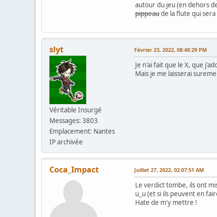
autour du jeu (en dehors de
pippeau
de la flute qui ser
slyt
Février 23, 2022, 08:48:29 PM
Je n'ai fait que le X, que j'ad
Mais je me laisserai suremen
Véritable Insurgé
Messages: 3803
Emplacement: Nantes
IP archivée
Coca_Impact
Juillet 27, 2022, 02:07:51 AM
Le verdict tombe, ils ont m
u_u (et si ils peuvent en fai
Hate de m'y mettre !