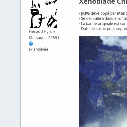
Xenoblade Chr
-
JRPG
développé par
Monol
- Se déroulera dans la cont
- La bande originale est c
- Date de sortie pour sept
Héros d'Hyrule
Messages: 29891
IP archivée