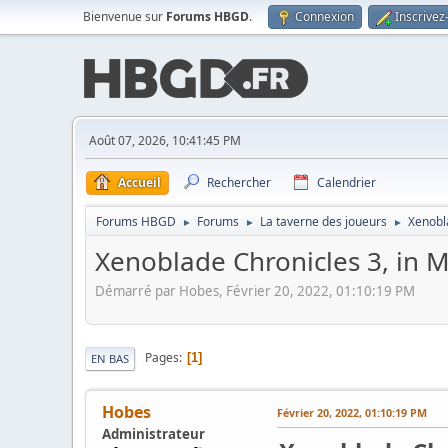
Bienvenue sur
Forums HBGD
.
Connexion
Inscrivez
Août 07, 2026, 10:41:45 PM
Accueil
Rechercher
Calendrier
Forums HBGD
Forums
La taverne des joueurs
Xenobla
►
►
►
Xenoblade Chronicles 3, in Mo
Démarré par Hobes, Février 20, 2022, 01:10:19 PM
Pages
1
EN BAS
Hobes
Février 20, 2022, 01:10:19 PM
Administrateur