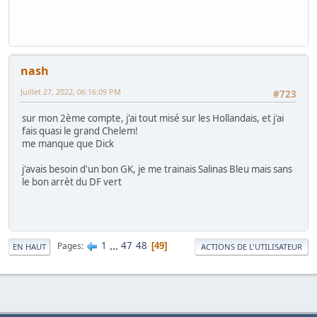
nash
Juillet 27, 2022, 06:16:09 PM
#723
sur mon 2ème compte, j'ai tout misé sur les Hollandais, et j'ai
fais quasi le grand Chelem!
me manque que Dick
j'avais besoin d'un bon GK, je me trainais Salinas Bleu mais sans
le bon arrèt du DF vert
1
...
47
48
Pages
49
EN HAUT
ACTIONS DE L'UTILISATEUR