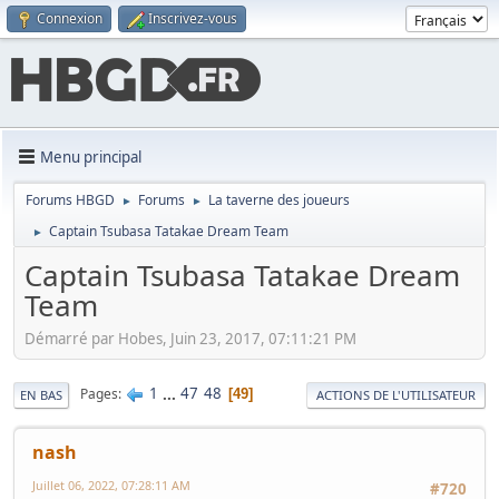
Connexion
Inscrivez-vous
Menu principal
Forums HBGD
Forums
La taverne des joueurs
►
►
Captain Tsubasa Tatakae Dream Team
►
Captain Tsubasa Tatakae Dream
Team
Démarré par Hobes, Juin 23, 2017, 07:11:21 PM
1
...
47
48
Pages
49
EN BAS
ACTIONS DE L'UTILISATEUR
nash
Juillet 06, 2022, 07:28:11 AM
#720