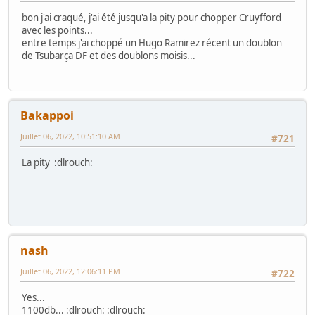
bon j'ai craqué, j'ai été jusqu'a la pity pour chopper Cruyfford
avec les points...
entre temps j'ai choppé un Hugo Ramirez récent un doublon
de Tsubarça DF et des doublons moisis...
Bakappoi
Juillet 06, 2022, 10:51:10 AM
#721
La pity :dlrouch:
nash
Juillet 06, 2022, 12:06:11 PM
#722
Yes...
1100db... :dlrouch: :dlrouch: