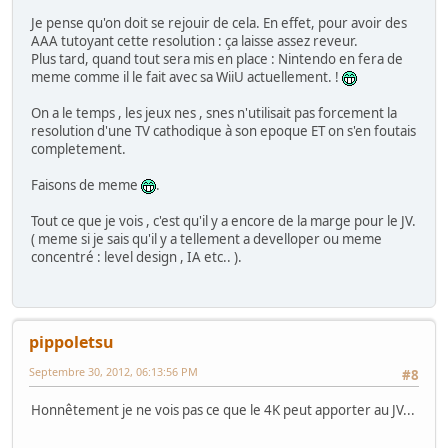
Je pense qu'on doit se rejouir de cela. En effet, pour avoir des
AAA tutoyant cette resolution : ça laisse assez reveur.
Plus tard, quand tout sera mis en place : Nintendo en fera de
meme comme il le fait avec sa WiiU actuellement. !
On a le temps , les jeux nes , snes n'utilisait pas forcement la
resolution d'une TV cathodique à son epoque ET on s'en foutais
completement.
Faisons de meme
.
Tout ce que je vois , c'est qu'il y a encore de la marge pour le JV.
( meme si je sais qu'il y a tellement a develloper ou meme
concentré : level design , IA etc.. ).
pippoletsu
Septembre 30, 2012, 06:13:56 PM
#8
Honnêtement je ne vois pas ce que le 4K peut apporter au JV...