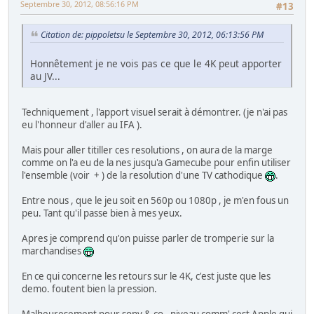
Septembre 30, 2012, 08:56:16 PM
#13
Citation de: pippoletsu le Septembre 30, 2012, 06:13:56 PM
Honnêtement je ne vois pas ce que le 4K peut apporter
au JV...
Techniquement , l'apport visuel serait à démontrer. (je n'ai pas
eu l'honneur d'aller au IFA ).
Mais pour aller titiller ces resolutions , on aura de la marge
comme on l'a eu de la nes jusqu'a Gamecube pour enfin utiliser
l'ensemble (voir + ) de la resolution d'une TV cathodique
.
Entre nous , que le jeu soit en 560p ou 1080p , je m'en fous un
peu. Tant qu'il passe bien à mes yeux.
Apres je comprend qu'on puisse parler de tromperie sur la
marchandises
En ce qui concerne les retours sur le 4K, c'est juste que les
demo. foutent bien la pression.
Malheuresement pour sony & co , niveau comm' cest Apple qui