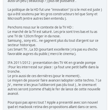
aussi un peu ( beaucoup ? ) plus de puissance .
La politique de la HD fut une "innovation" (si si le mot est juste )
qui a été soutenu par les gros constructeurs tel que Sony et
Microsoft (entre autres bien entendu ).
Penchons nous sur le contexte de la TV HD :
Le marché de la TV est saturé. Les prix sont tres bas et tu as
une TV de 120cm finger in da nose.
Samsung , sony etc.. ne gagnent plus du tout d'argent sur ce
secteur historique.
Les Smart TV , La 3D (pourtant excellente ) n'a pas eu d'echo
favorable aupres du public ( merci le cinema ).
IFA 2011/2012 : presentation des TV 4K en grande pompe
:Pour les interressé sur place : ça fout une petit baffe dans la
tronche.
Le prix aussi de ces dernières (pour le moment) .
Le moyen de pouvoir faire avancer/adopter cette techno. ? Le
JV , meme si les jeux l'utiliseront pas (du tout ) , le cinema et
autres seront (comme d'hab) le fer de lance de cette nouvelle
avancé.
Pourquoi pas apres tout ? Apple a presenté avec son nouvel
ipad et macbook retina des propositions allant dans ce sens.