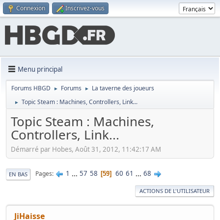
Connexion
Inscrivez-vous
Menu principal
Forums HBGD
Forums
La taverne des joueurs
►
►
Topic Steam : Machines, Controllers, Link...
►
Topic Steam : Machines,
Controllers, Link...
Démarré par Hobes, Août 31, 2012, 11:42:17 AM
1
...
57
58
60
61
...
68
Pages
59
EN BAS
ACTIONS DE L'UTILISATEUR
JiHaisse