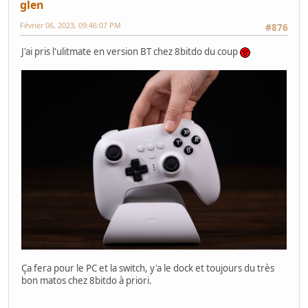
glen
Février 06, 2023, 09:46:07 PM
#876
J'ai pris l'ulitmate en version BT chez 8bitdo du coup
Ça fera pour le PC et la switch, y'a le dock et toujours du très
bon matos chez 8bitdo à priori.