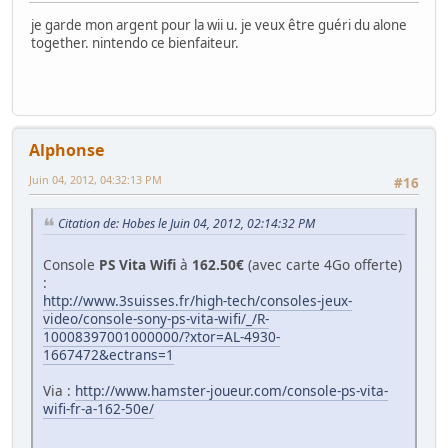
je garde mon argent pour la wii u. je veux être guéri du alone
together. nintendo ce bienfaiteur.
Alphonse
Juin 04, 2012, 04:32:13 PM
#16
Citation de: Hobes le Juin 04, 2012, 02:14:32 PM
Console
PS Vita Wifi
à
162.50€
(avec carte 4Go offerte)
:
http://www.3suisses.fr/high-tech/consoles-jeux-
video/console-sony-ps-vita-wifi/_/R-
10008397001000000/?xtor=AL-4930-
1667472&ectrans=1
Via :
http://www.hamster-joueur.com/console-ps-vita-
wifi-fr-a-162-50e/