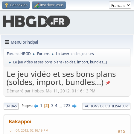
Connexion
Inscrivez-vous
Menu principal
Forums HBGD
Forums
La taverne des joueurs
►
►
Le jeu vidéo et ses bons plans (soldes, import, bundles...)
►
Le jeu vidéo et ses bons plans
(soldes, import, bundles...)
Démarré par Hobes, Mai 11, 2012, 01:16:13 PM
1
3
4
...
223
Pages
2
EN BAS
ACTIONS DE L'UTILISATEUR
Bakappoi
Juin 04, 2012, 02:16:19 PM
#15