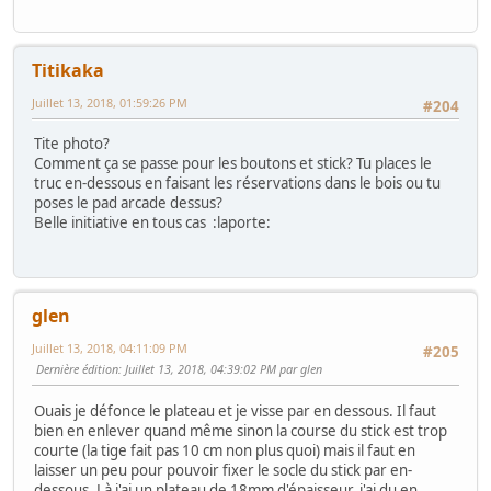
Titikaka
Juillet 13, 2018, 01:59:26 PM
#204
Tite photo?
Comment ça se passe pour les boutons et stick? Tu places le
truc en-dessous en faisant les réservations dans le bois ou tu
poses le pad arcade dessus?
Belle initiative en tous cas :laporte:
glen
Juillet 13, 2018, 04:11:09 PM
#205
Dernière édition
: Juillet 13, 2018, 04:39:02 PM par glen
Ouais je défonce le plateau et je visse par en dessous. Il faut
bien en enlever quand même sinon la course du stick est trop
courte (la tige fait pas 10 cm non plus quoi) mais il faut en
laisser un peu pour pouvoir fixer le socle du stick par en-
dessous. Là j'ai un plateau de 18mm d'épaisseur, j'ai du en