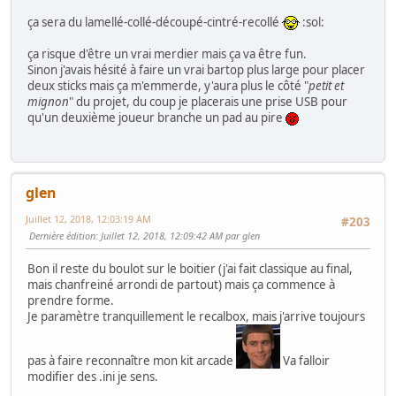
ça sera du lamellé-collé-découpé-cintré-recollé
:sol:
ça risque d'être un vrai merdier mais ça va être fun.
Sinon j'avais hésité à faire un vrai bartop plus large pour placer
deux sticks mais ça m'emmerde, y'aura plus le côté "
petit et
mignon
" du projet, du coup je placerais une prise USB pour
qu'un deuxième joueur branche un pad au pire
glen
Juillet 12, 2018, 12:03:19 AM
#203
Dernière édition
: Juillet 12, 2018, 12:09:42 AM par glen
Bon il reste du boulot sur le boitier (j'ai fait classique au final,
mais chanfreiné arrondi de partout) mais ça commence à
prendre forme.
Je paramètre tranquillement le recalbox, mais j'arrive toujours
pas à faire reconnaître mon kit arcade
Va falloir
modifier des .ini je sens.