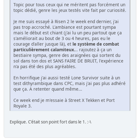
Topic pour tous ceux qui ne méritent pas forcément un
topic dédié, genre les jeux testés vite fait par curiosité.
Je me suis essayé à Risen 2 le week end dernier, j'ai
pas trop accroché. L'ambiance est pourtant sympa
mais le début est chiant (j'ai lu un peu partout que ça
s'améliorait au bout de 3 ou 4 heures, pas eu le
courage d'aller jusque là), et
le système de combat
particulièrement calamiteux.
.. rajoutez à ça un
bestiaire sympa, genre des araignées qui sortent du
sol dans ton dos et SANS FAIRE DE BRUIT, l'expérience
n'a pas été des plus agréables.
En horrifique j'ai aussi testé Lone Survivor suite à un
test dithyrambique dans CPC, mais j'ai pas plus adhéré
que ça. A retenter quand même...
Ce week end je m'essaie à Street X Tekken et Port
Royale 3.
Explique. C'était son point fort dans le 1. :-\