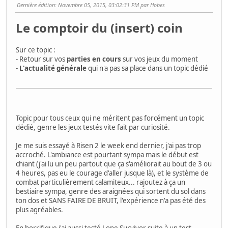
Dernière édition
: Novembre 05, 2015, 03:02:31 PM par Hobes
Le comptoir du (insert) coin
Sur ce topic :
- Retour sur vos
parties en cours
sur vos jeux du moment
-
L'actualité générale
qui n'a pas sa place dans un topic dédié
Topic pour tous ceux qui ne méritent pas forcément un topic
dédié, genre les jeux testés vite fait par curiosité.
Je me suis essayé à Risen 2 le week end dernier, j'ai pas trop
accroché. L'ambiance est pourtant sympa mais le début est
chiant (j'ai lu un peu partout que ça s'améliorait au bout de 3 ou
4 heures, pas eu le courage d'aller jusque là), et le système de
combat particulièrement calamiteux... rajoutez à ça un
bestiaire sympa, genre des araignées qui sortent du sol dans
ton dos et SANS FAIRE DE BRUIT, l'expérience n'a pas été des
plus agréables.
En horrifique j'ai aussi testé Lone Survivor suite à un test