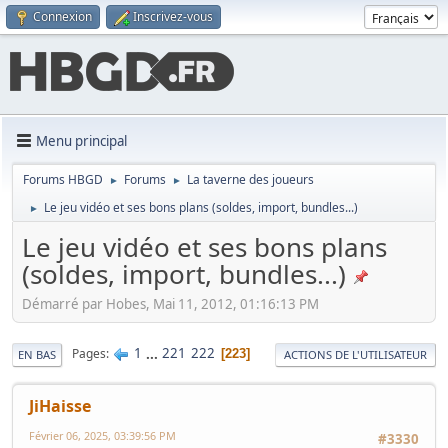
Connexion
Inscrivez-vous
Menu principal
Forums HBGD
Forums
La taverne des joueurs
►
►
Le jeu vidéo et ses bons plans (soldes, import, bundles...)
►
Le jeu vidéo et ses bons plans
(soldes, import, bundles...)
Démarré par Hobes, Mai 11, 2012, 01:16:13 PM
1
...
221
222
Pages
223
EN BAS
ACTIONS DE L'UTILISATEUR
JiHaisse
Février 06, 2025, 03:39:56 PM
#3330