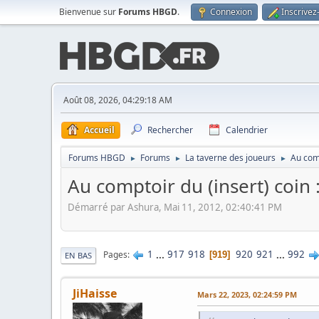
Bienvenue sur
Forums HBGD
.
Connexion
Inscrivez
Août 08, 2026, 04:29:18 AM
Accueil
Rechercher
Calendrier
Forums HBGD
Forums
La taverne des joueurs
Au comp
►
►
►
Au comptoir du (insert) coin
Démarré par Ashura, Mai 11, 2012, 02:40:41 PM
1
...
917
918
920
921
...
992
Pages
919
EN BAS
JiHaisse
Mars 22, 2023, 02:24:59 PM