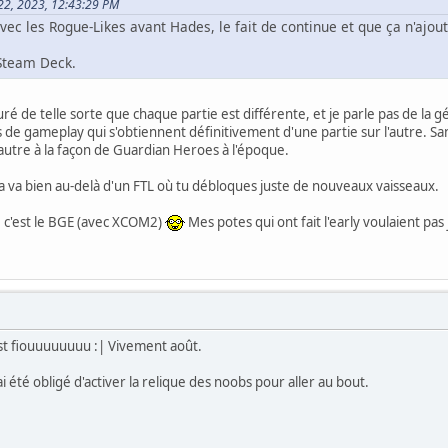
 22, 2023, 12:43:29 PM
avec les Rogue-Likes avant Hades, le fait de continue et que ça n'ajou
 Steam Deck.
uré de telle sorte que chaque partie est différente, et je parle pas de la g
s de gameplay qui s'obtiennent définitivement d'une partie sur l'autre.
'autre à la façon de Guardian Heroes à l'époque.
. Ca va bien au-delà d'un FTL où tu débloques juste de nouveaux vaisseaux.
e c'est le BGE (avec XCOM2)
Mes potes qui ont fait l'early voulaient pas
est fiouuuuuuuu :| Vivement août.
'ai été obligé d'activer la relique des noobs pour aller au bout.