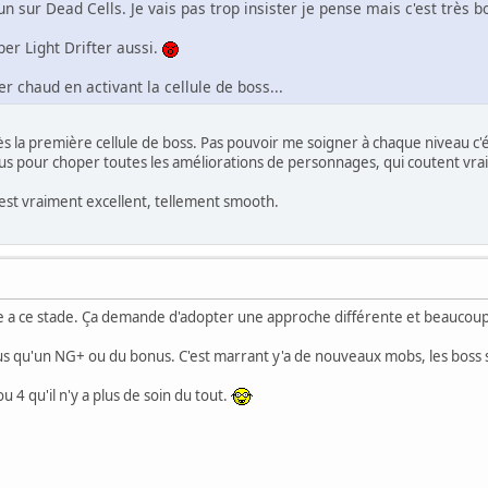
sur Dead Cells. Je vais pas trop insister je pense mais c'est très bo
er Light Drifter aussi.
er chaud en activant la cellule de boss...
 la première cellule de boss. Pas pouvoir me soigner à chaque niveau c'é
lus pour choper toutes les améliorations de personnages, qui coutent vr
st vraiment excellent, tellement smooth.
e a ce stade. Ça demande d'adopter une approche différente et beaucoup 
plus qu'un NG+ ou du bonus. C'est marrant y'a de nouveaux mobs, les bos
 ou 4 qu'il n'y a plus de soin du tout.