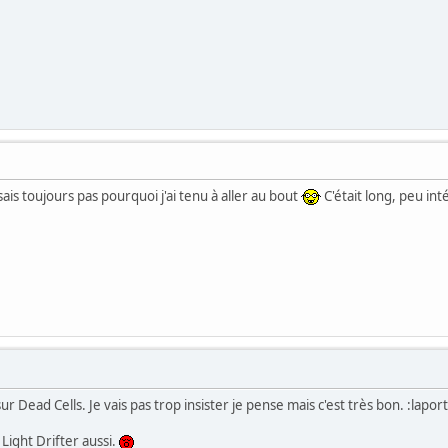
e sais toujours pas pourquoi j'ai tenu à aller au bout
C'était long, peu in
Dead Cells. Je vais pas trop insister je pense mais c'est très bon. :lapor
Light Drifter aussi.