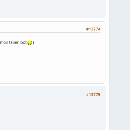
#13774
émon taper loot
)
#13775