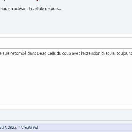
aud en activant la cellule de boss...
e suis retombé dans Dead Cells du coup avec l'extension dracula, toujours a
ars 31, 2023, 11:16:08 PM