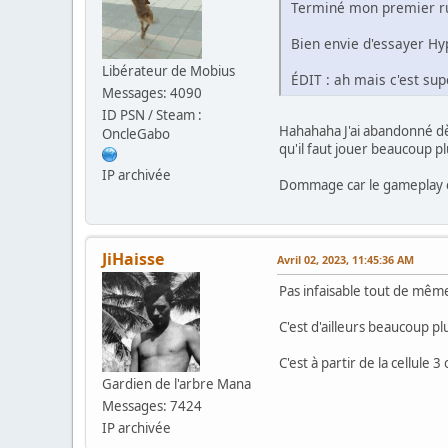
Terminé mon premier run 
Bien envie d'essayer Hyp
Libérateur de Mobius
ÉDIT : ah mais c'est sup
Messages: 4090
ID PSN / Steam :
Hahahaha J'ai abandonné dès
OncleGabo
qu'il faut jouer beaucoup p
IP archivée
Dommage car le gameplay e
JiHaisse
Avril 02, 2023, 11:45:36 AM
Pas infaisable tout de mêm
C'est d'ailleurs beaucoup 
C'est à partir de la cellule 3
Gardien de l'arbre Mana
Messages: 7424
IP archivée