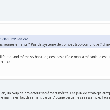
27, 2023, 08:57:56 AM
es jeunes enfants ? Pas de système de combat trop compliqué ? Il me
 faut quand même s'y habituer, c'est pas difficile mais la mécanique est u
nnemis).
a Zlan, un coup de projecteur sacrément mérité. Les jeux de stratégie auxq
e main, il en fait clairement partie. Aucune partie ne se ressemble. J'aura