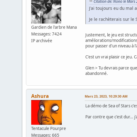
Citation de: Nono le Mars
J'ai toujours eu du mal 
Je le rachèterais sur le
Gardien de l'arbre Mana
Messages: 7424
Justement, le jeu est struct
améliorations/modification
IP archivée
pour passer d'un niveau à l
C'est un vrai plaisir ce jeu
Glen > Tu devrais parce qu
abandonné.
Ashura
Mars 23, 2023, 10:29:30 AM
La démo de Sea of Stars c'
Par contre que c'est dur... j
Tentacule Pourpre
Messages: 665