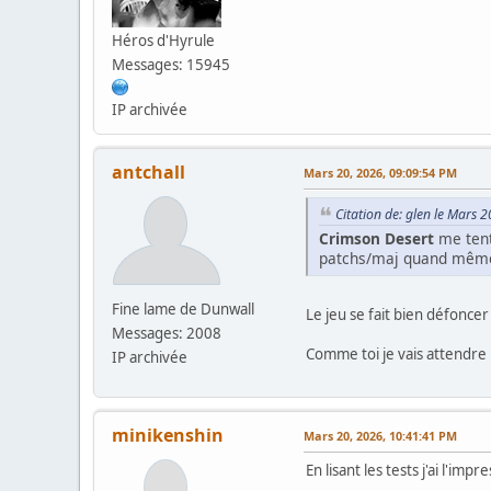
Héros d'Hyrule
Messages: 15945
IP archivée
antchall
Mars 20, 2026, 09:09:54 PM
Citation de: glen le Mars 
Crimson Desert
me tente
patchs/maj quand mêm
Fine lame de Dunwall
Le jeu se fait bien défoncer p
Messages: 2008
Comme toi je vais attendre 
IP archivée
minikenshin
Mars 20, 2026, 10:41:41 PM
En lisant les tests j'ai l'imp