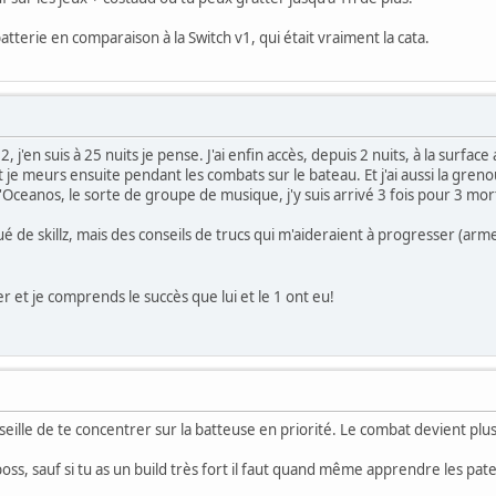
tterie en comparaison à la Switch v1, qui était vraiment la cata.
, j'en suis à 25 nuits je pense. J'ai enfin accès, depuis 2 nuits, à la surf
et je meurs ensuite pendant les combats sur le bateau. Et j'ai aussi la gre
d'Oceanos, le sorte de groupe de musique, j'y suis arrivé 3 fois pour 3 mor
de skillz, mais des conseils de trucs qui m'aideraient à progresser (armes
er et je comprends le succès que lui et le 1 ont eu!
eille de te concentrer sur la batteuse en priorité. Le combat devient plus 
s, sauf si tu as un build très fort il faut quand même apprendre les pa