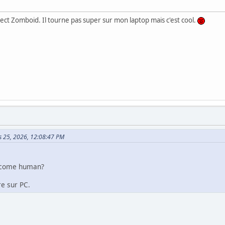
ject Zomboid. Il tourne pas super sur mon laptop mais c'est cool.
rs 25, 2026, 12:08:47 PM
become human?
re sur PC.