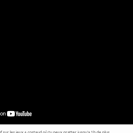
uf sur les jeux + costaud où tu peux gratter jusqu'a 1h de plus.