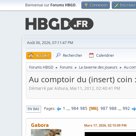
Bienvenue sur
Forums HBGD
.
Connexion
Inscrivez
Août 06, 2026, 07:11:47 PM
Accueil
Rechercher
Calendrier
Forums HBGD
Forums
La taverne des joueurs
Au comp
►
►
►
Au comptoir du (insert) coin
Démarré par Ashura, Mai 11, 2012, 02:40:41 PM
1
...
984
985
987
988
...
992
Pages
986
EN BAS
Gabora
Mars 17, 2026, 02:15:09 PM