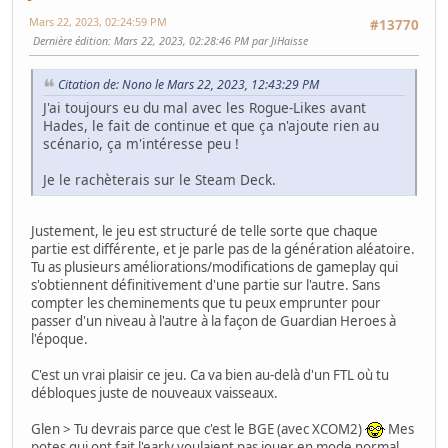
Mars 22, 2023, 02:24:59 PM
#13770
Dernière édition
: Mars 22, 2023, 02:28:46 PM par JiHaisse
Citation de: Nono le Mars 22, 2023, 12:43:29 PM
J'ai toujours eu du mal avec les Rogue-Likes avant
Hades, le fait de continue et que ça n'ajoute rien au
scénario, ça m'intéresse peu !
Je le rachèterais sur le Steam Deck.
Justement, le jeu est structuré de telle sorte que chaque
partie est différente, et je parle pas de la génération aléatoire.
Tu as plusieurs améliorations/modifications de gameplay qui
s'obtiennent définitivement d'une partie sur l'autre. Sans
compter les cheminements que tu peux emprunter pour
passer d'un niveau à l'autre à la façon de Guardian Heroes à
l'époque.
C'est un vrai plaisir ce jeu. Ca va bien au-delà d'un FTL où tu
débloques juste de nouveaux vaisseaux.
Glen > Tu devrais parce que c'est le BGE (avec XCOM2)
Mes
potes qui ont fait l'early voulaient pas jouer en mode normal