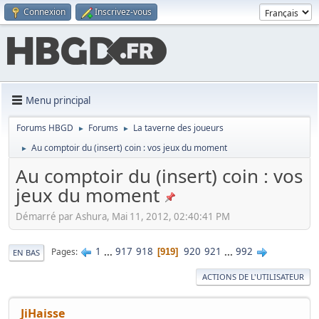
Connexion
Inscrivez-vous
Menu principal
Forums HBGD
Forums
La taverne des joueurs
►
►
Au comptoir du (insert) coin : vos jeux du moment
►
Au comptoir du (insert) coin : vos
jeux du moment
Démarré par Ashura, Mai 11, 2012, 02:40:41 PM
1
...
917
918
920
921
...
992
Pages
919
EN BAS
ACTIONS DE L'UTILISATEUR
JiHaisse