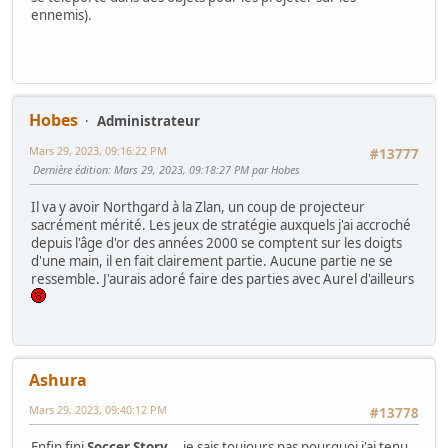
ennemis).
Hobes
Administrateur
Mars 29, 2023, 09:16:22 PM
#13777
Dernière édition
: Mars 29, 2023, 09:18:27 PM par Hobes
Il va y avoir Northgard à la Zlan, un coup de projecteur
sacrément mérité. Les jeux de stratégie auxquels j'ai accroché
depuis l'âge d'or des années 2000 se comptent sur les doigts
d'une main, il en fait clairement partie. Aucune partie ne se
ressemble. J'aurais adoré faire des parties avec Aurel d'ailleurs
Ashura
Mars 29, 2023, 09:40:12 PM
#13778
Enfin fini
Soccer Story
... je sais toujours pas pourquoi j'ai tenu